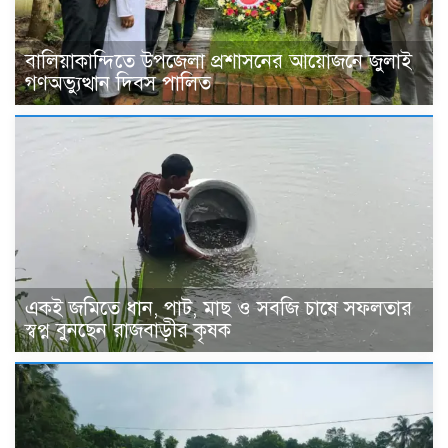
বালিয়াকান্দিতে উপজেলা প্রশাসনের আয়োজনে জুলাই
গণঅভ্যুত্থান দিবস পালিত
একই জমিতে ধান, পাট, মাছ ও সবজি চাষে সফলতার
স্বপ্ন বুনছেন রাজবাড়ীর কৃষক