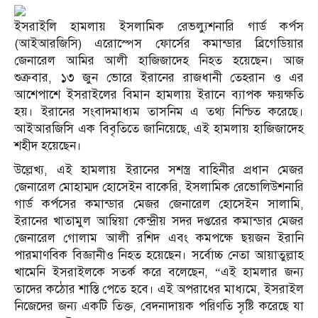
ইসরাইলি হামলায় ইসলামিক রেভল্যুশনারি গার্ড কর্পস
(আইআরজিসি) এরোস্পেস ফোর্সের কমান্ডার ব্রিগেডিয়ার
জেনারেল আমির আলী হাজিজাদেহ নিহত হয়েছেন। আজ
শুক্রবার, ১৩ জুন ভোরে ইরানের রাজধানী তেহরান ও এর
আশেপাশে ইসরাইলের বিমান হামলায় ইরানে ব্যাপক ক্ষয়ক্ষতি
হয়।
ইরানের সংবাদমাধ্যম তাসনিম এ তথ্য নিশ্চিত করেছে।
আইআরজিসি এক বিবৃতিতে জানিয়েছে, এই হামলায় হাজিজাদেহ
শহীদ হয়েছেন।
উল্লেখ্য, এই হামলায় ইরানের সশস্ত্র বাহিনীর প্রধান
মেজর
জেনারেল মোহাম্মদ হোসেইন বাকেরি
, ইসলামিক রেভোলিউশনারি
গার্ড কর্পসের কমান্ডার
মেজর জেনারেল হোসেইন সালামি
,
ইরানের খাতামুল আম্বিয়া কেন্দ্রীয় সদর দপ্তরের কমান্ডার
মেজর
জেনারেল গোলাম আলী রশিদ
এবং কমপক্ষে
ছয়জন ইরানি
পারমাণবিক বিজ্ঞানী
ও নিহত হয়েছেন।
সর্বোচ্চ নেতা আয়াতুল্লাহ
খামেনি ইসরাইলকে সতর্ক করে বলেছেন, “এই হামলার জন্য
তাদের কঠোর শাস্তি পেতে হবে।
এই অপরাধের মাধ্যমে, ইসরাইল
নিজেদের জন্য একটি তিক্ত, বেদনাদায়ক পরিণতি সৃষ্টি করেছে যা