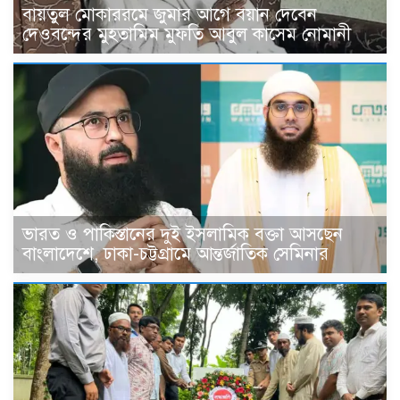
বায়তুল মোকাররমে জুমার আগে বয়ান দেবেন
দেওবন্দের মুহতামিম মুফতি আবুল কাসেম নোমানী
ভারত ও পাকিস্তানের দুই ইসলামিক বক্তা আসছেন
বাংলাদেশে, ঢাকা-চট্টগ্রামে আন্তর্জাতিক সেমিনার