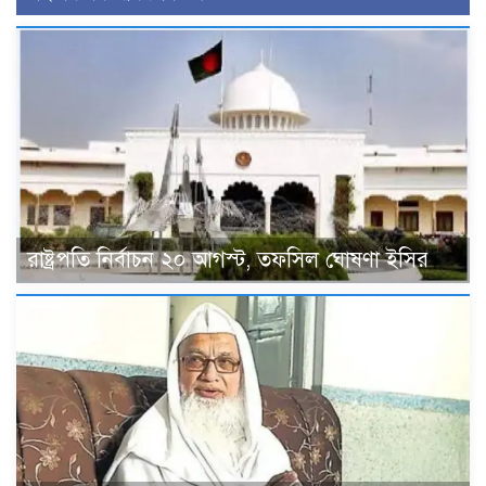
রাষ্ট্রপতি নির্বাচন ২০ আগস্ট, তফসিল ঘোষণা ইসির