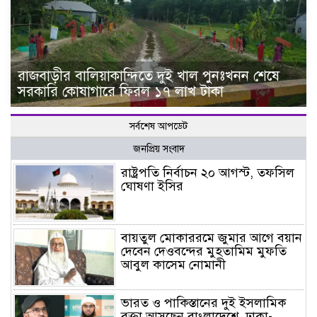
রাজবাড়ীর বালিয়াকান্দিতে দুই খাল পুনঃখনন শেষে
সরকারি কোষাগারে ফিরল ১৭ লাখ টাকা
সর্বশেষ আপডেট
জনপ্রিয় সংবাদ
রাষ্ট্রপতি নির্বাচন ২০ আগস্ট, তফসিল
ঘোষণা ইসির
বায়তুল মোকাররমে জুমার আগে বয়ান
দেবেন দেওবন্দের মুহতামিম মুফতি
আবুল কাসেম নোমানী
ভারত ও পাকিস্তানের দুই ইসলামিক
বক্তা আসছেন বাংলাদেশে, ঢাকা-