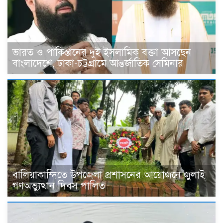
ভারত ও পাকিস্তানের দুই ইসলামিক বক্তা আসছেন
বাংলাদেশে, ঢাকা-চট্টগ্রামে আন্তর্জাতিক সেমিনার
বালিয়াকান্দিতে উপজেলা প্রশাসনের আয়োজনে জুলাই
গণঅভ্যুত্থান দিবস পালিত