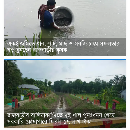
একই জমিতে ধান, পাট, মাছ ও সবজি চাষে সফলতার
স্বপ্ন বুনছেন রাজবাড়ীর কৃষক
রাজবাড়ীর বালিয়াকান্দিতে দুই খাল পুনঃখনন শেষে
সরকারি কোষাগারে ফিরল ১৭ লাখ টাকা