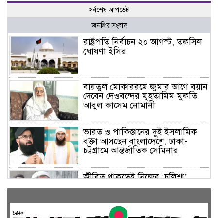
সর্বশেষ আপডেট
জনপ্রিয় সংবাদ
রাষ্ট্রপতি নির্বাচন ২০ আগস্ট, তফসিল
ঘোষণা ইসির
বায়তুল মোকাররমে জুমার আগে বয়ান
দেবেন দেওবন্দের মুহতামিম মুফতি
আবুল কাসেম নোমানী
ভারত ও পাকিস্তানের দুই ইসলামিক
বক্তা আসছেন বাংলাদেশে, ঢাকা-
চট্টগ্রামে আন্তর্জাতিক সেমিনার
জীবিত থাকতেই নিজের ‘চল্লিশা’
করলেন বৃদ্ধ, খেলেন ২ হাজার মানুষ