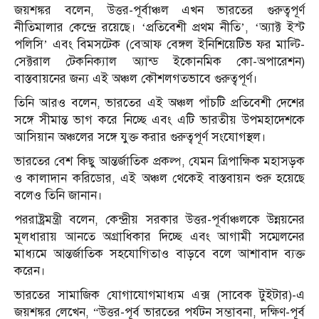
জয়শঙ্কর বলেন, উত্তর-পূর্বাঞ্চল এখন ভারতের গুরুত্বপূর্ণ
নীতিমালার কেন্দ্রে রয়েছে। ‘প্রতিবেশী প্রথম নীতি’, ‘অ্যাক্ট ইস্ট
পলিসি’ এবং বিমসটেক (বেআফ বেঙ্গল ইনিশিয়েটিভ ফর মাল্টি-
সেক্টরাল টেকনিক্যাল অ্যান্ড ইকোনমিক কো-অপারেশন)
বাস্তবায়নের জন্য এই অঞ্চল কৌশলগতভাবে গুরুত্বপূর্ণ।
তিনি আরও বলেন, ভারতের এই অঞ্চল পাঁচটি প্রতিবেশী দেশের
সঙ্গে সীমান্ত ভাগ করে নিচ্ছে এবং এটি ভারতীয় উপমহাদেশকে
আসিয়ান অঞ্চলের সঙ্গে যুক্ত করার গুরুত্বপূর্ণ সংযোগস্থল।
ভারতের বেশ কিছু আন্তর্জাতিক প্রকল্প, যেমন ত্রিপাক্ষিক মহাসড়ক
ও কালাদান করিডোর, এই অঞ্চল থেকেই বাস্তবায়ন শুরু হয়েছে
বলেও তিনি জানান।
পররাষ্ট্রমন্ত্রী বলেন, কেন্দ্রীয় সরকার উত্তর-পূর্বাঞ্চলকে উন্নয়নের
মূলধারায় আনতে অগ্রাধিকার দিচ্ছে এবং আগামী সম্মেলনের
মাধ্যমে আন্তর্জাতিক সহযোগিতাও বাড়বে বলে আশাবাদ ব্যক্ত
করেন।
ভারতের সামাজিক যোগাযোগমাধ্যম এক্স (সাবেক টুইটার)-এ
জয়শঙ্কর লেখেন, “উত্তর-পূর্ব ভারতের পর্যটন সম্ভাবনা, দক্ষিণ-পূর্ব