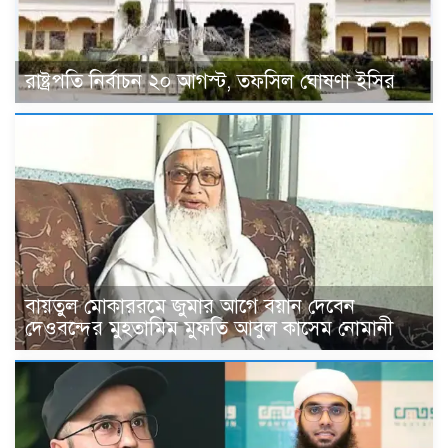
রাষ্ট্রপতি নির্বাচন ২০ আগস্ট, তফসিল ঘোষণা ইসির
বায়তুল মোকাররমে জুমার আগে বয়ান দেবেন
দেওবন্দের মুহতামিম মুফতি আবুল কাসেম নোমানী