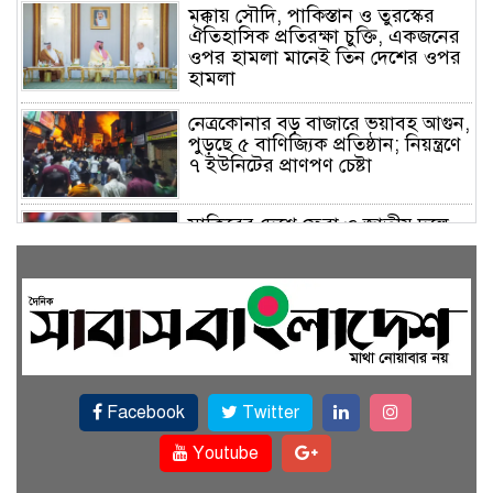
মক্কায় সৌদি, পাকিস্তান ও তুরস্কের
ঐতিহাসিক প্রতিরক্ষা চুক্তি, একজনের
ওপর হামলা মানেই তিন দেশের ওপর
হামলা
নেত্রকোনার বড় বাজারে ভয়াবহ আগুন,
পুড়ছে ৫ বাণিজ্যিক প্রতিষ্ঠান; নিয়ন্ত্রণে
৭ ইউনিটের প্রাণপণ চেষ্টা
সাকিবের দেশে ফেরা ও জাতীয় দলে
ফেরার সম্ভাবনা নেই, ইঙ্গিত ক্রীড়া
প্রতিমন্ত্রীর
ফেসবুকে যুক্ত হলো বিকাশ, সহজ
হলো ডিজিটাল পেমেন্ট
Facebook
Twitter
বৃষ্টি উপেক্ষা করে ‘জুলাই গণঅভ্যুত্থান
স্মৃতি জাদুঘরে’ দর্শনার্থীদের ঢল
Youtube