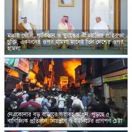
মক্কায় সৌদি, পাকিস্তান ও তুরস্কের ঐতিহাসিক প্রতিরক্ষা
চুক্তি, একজনের ওপর হামলা মানেই তিন দেশের ওপর
হামলা
নেত্রকোনার বড় বাজারে ভয়াবহ আগুন, পুড়ছে ৫
বাণিজ্যিক প্রতিষ্ঠান; নিয়ন্ত্রণে ৭ ইউনিটের প্রাণপণ চেষ্টা