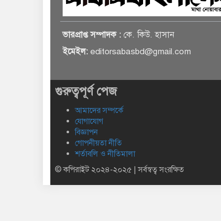
ভারপ্রাপ্ত সম্পাদক :
কে. কিউ. হাসান
ইমেইল:
editorsabasbd@gmail.com
গুরুত্বপূর্ণ পেজ
আমাদের সম্পর্কে
যোগাযোগ
বিজ্ঞাপন
গোপনীয়তা নীতি
শর্তাবলি ও নীতিমালা
© কপিরাইট ২০২৪-২০২৫ | সর্বস্বত্ব সংরক্ষিত