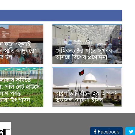
ক্ষা করে ‘জুলাই
ান স্মৃতি জাদুঘরে’
সেমিকন্ডাক্টর খাতে সুখবর,
দের ঢল
আসছে বিশেষ প্রণোদনা
লাকায় কৃষিতে
্ত: পলি নেট হাউসে
াখ পর্যন্ত
রাষ্ট্রপতি নির্বাচন ২০ আগস্ট,
 চারা উৎপাদন
তফসিল ঘোষণা ইসির
Facebook