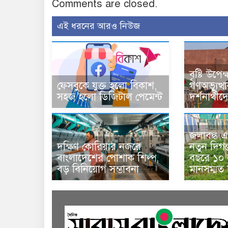
Comments are closed.
এই ধরনের আরও নিউজ
বৃষ্টি উপে
ফেসবুকে যুক্ত হলো বিকাশ,
গণঅভ্যুত্থ
সহজ হলো ডিজিটাল পেমেন্ট
দর্শনার্থী
জলাবদ্ধ এ
দক্ষিণ কোরিয়ার নজরে
নতুন দিগন
বাংলাদেশের পোশাক শিল্প,
বছরে ১০ ল
বড় বিনিয়োগ সম্ভাবনা
মানসম্মত