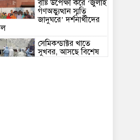
বৃষ্টি উপেক্ষা করে ‘জুলাই
গণঅভ্যুত্থান স্মৃতি
জাদুঘরে’ দর্শনার্থীদের
ঢল
সেমিকন্ডাক্টর খাতে
সুখবর, আসছে বিশেষ
প্রণোদনা
দক্ষিণ কোরিয়ার নজরে
বাংলাদেশের পোশাক
শিল্প, বড় বিনিয়োগ
ম্ভাবনা
জলাবদ্ধ এলাকায়
কৃষিতে নতুন দিগন্ত:
পলি নেট হাউসে বছরে