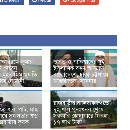
Linkedin
Reddit
Google Plus
োকাররমে জুমার
ভারত ও পাকিস্তানের দুই
ন দেবেন
ইসলামিক বক্তা আসছেন
র মুহতামিম মুফতি
বাংলাদেশে, ঢাকা-চট্টগ্রামে
েম নোমানী
আন্তর্জাতিক সেমিনার
রাজবাড়ীর বালিয়াকান্দিতে
ে ধান, পাট, মাছ
দুই খাল পুনঃখনন শেষে
ষে সফলতার স্বপ্ন
সরকারি কোষাগারে ফিরল
াজবাড়ীর কৃষক
১৭ লাখ টাকা