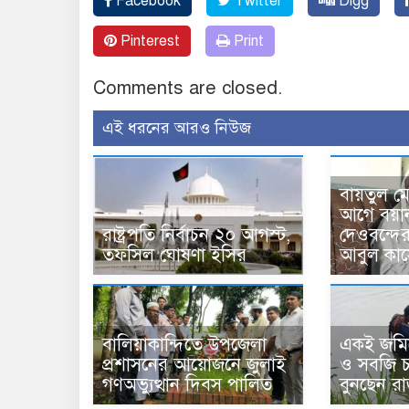
Facebook
Twitter
Digg
Pinterest
Print
Comments are closed.
এই ধরনের আরও নিউজ
বায়তুল ম
আগে বয়া
রাষ্ট্রপতি নির্বাচন ২০ আগস্ট,
দেওবন্দে
তফসিল ঘোষণা ইসির
আবুল কাস
বালিয়াকান্দিতে উপজেলা
একই জমিত
প্রশাসনের আয়োজনে জুলাই
ও সবজি চা
গণঅভ্যুত্থান দিবস পালিত
বুনছেন র