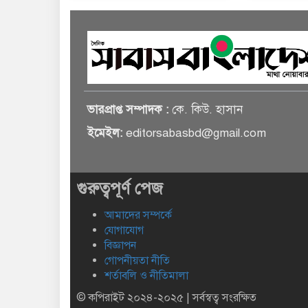
ভারপ্রাপ্ত সম্পাদক :
কে. কিউ. হাসান
ইমেইল:
editorsabasbd@gmail.com
গুরুত্বপূর্ণ পেজ
আমাদের সম্পর্কে
যোগাযোগ
বিজ্ঞাপন
গোপনীয়তা নীতি
শর্তাবলি ও নীতিমালা
© কপিরাইট ২০২৪-২০২৫ | সর্বস্বত্ব সংরক্ষিত