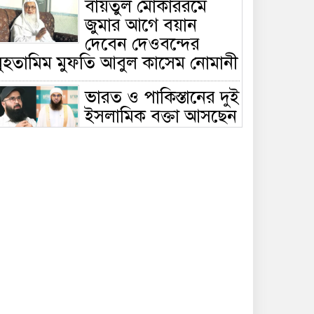
বায়তুল মোকাররমে
জুমার আগে বয়ান
দেবেন দেওবন্দের
মুহতামিম মুফতি আবুল কাসেম নোমানী
ভারত ও পাকিস্তানের দুই
ইসলামিক বক্তা আসছেন
বাংলাদেশে, ঢাকা-
ট্টগ্রামে আন্তর্জাতিক সেমিনার
জীবিত থাকতেই নিজের
‘চল্লিশা’ করলেন বৃদ্ধ,
খেলেন ২ হাজার মানুষ
বালিয়াকান্দিতে
উপজেলা প্রশাসনের
আয়োজনে জুলাই