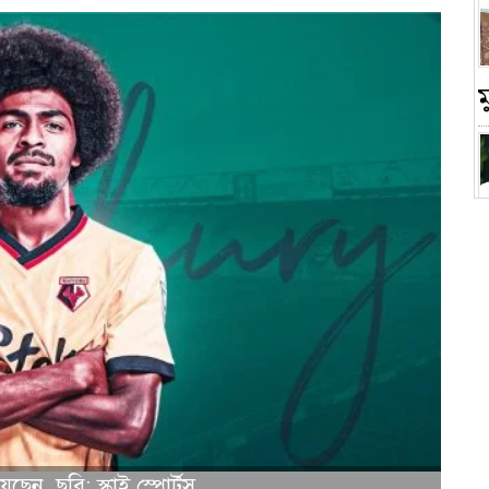
চ
েন, ছবি: স্কাই স্পোর্টস