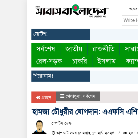
শুক্র
নোটিশ:
সর্বশেষ
জাতীয়
রাজনীতি
সারা
রেল-সড়ক
চাকরি
ইসলাম
ক্যাম
শিরোনামঃ
খেলাধুলা
,
সর্বশেষ
প্রচ্ছদ
হামজা চৌধুরীর যোগদান: এএফসি এশিয
স্পোর্টস ডেস্ক
আপডেট সময় সোমবার, ১৭ মার্চ, ২০২৫
২০৭ ব