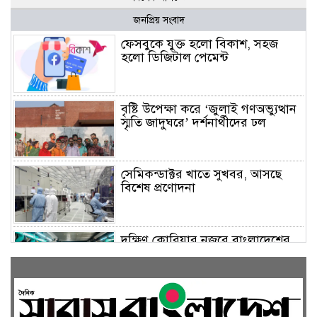
জনপ্রিয় সংবাদ
ফেসবুকে যুক্ত হলো বিকাশ, সহজ
হলো ডিজিটাল পেমেন্ট
বৃষ্টি উপেক্ষা করে ‘জুলাই গণঅভ্যুত্থান
স্মৃতি জাদুঘরে’ দর্শনার্থীদের ঢল
সেমিকন্ডাক্টর খাতে সুখবর, আসছে
বিশেষ প্রণোদনা
দক্ষিণ কোরিয়ার নজরে বাংলাদেশের
পোশাক শিল্প, বড় বিনিয়োগ সম্ভাবনা
জলাবদ্ধ এলাকায় কৃষিতে নতুন দিগন্ত: