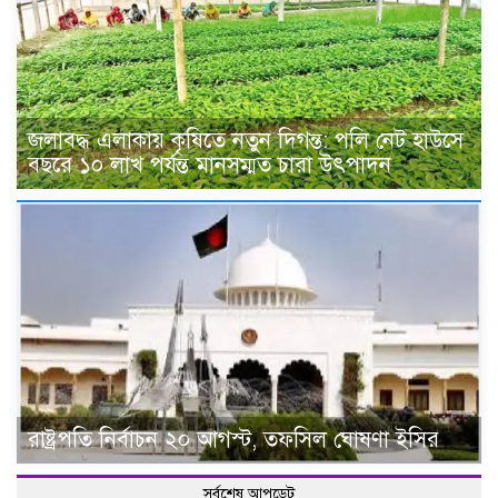
জলাবদ্ধ এলাকায় কৃষিতে নতুন দিগন্ত: পলি নেট হাউসে
বছরে ১০ লাখ পর্যন্ত মানসম্মত চারা উৎপাদন
রাষ্ট্রপতি নির্বাচন ২০ আগস্ট, তফসিল ঘোষণা ইসির
সর্বশেষ আপডেট