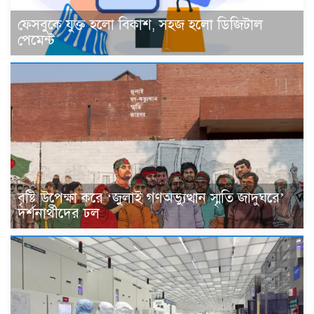
ফেসবুকে যুক্ত হলো বিকাশ, সহজ হলো ডিজিটাল
পেমেন্ট
বৃষ্টি উপেক্ষা করে ‘জুলাই গণঅভ্যুত্থান স্মৃতি জাদুঘরে’
দর্শনার্থীদের ঢল