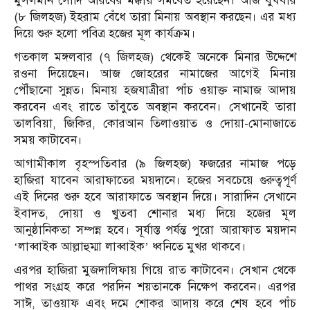
মুসলমান সৌদি আরবের মক্কায় সমবেত হয়েছেন। আজ বুধবার
(৮ জিলহজ) ইহরাম বেঁধে তারা মিনায় অবস্থান করছেন। এর মধ্য
দিয়ে শুরু হলো পবিত্র হজের মূল কার্যক্রম।
গতকাল মঙ্গলবার (৭ জিলহজ) থেকেই অনেকে মিনার উদ্দেশে
রওনা দিয়েছেন। আজ জোহরের নামাজের আগেই মিনায়
পৌঁছানো সুন্নত। মিনায় হজযাত্রীরা পাঁচ ওয়াক্ত নামাজ আদায়
করবেন এবং রাতে তাঁবুতে অবস্থান করবেন। সেখানেই তারা
তালবিয়া, জিকির, কোরআন তিলাওয়াত ও দোয়া-মোনাজাতে
সময় কাটাবেন।
আগামীকাল বৃহস্পতিবার (৯ জিলহজ) ফজরের নামাজ পড়ে
হাজিরা যাবেন আরাফাতের ময়দানে। হজের সবচেয়ে গুরুত্বপূর্ণ
এই দিনের শুরু হবে আরাফাতে অবস্থান দিয়ে। সারাদিন সেখানে
ইবাদত, দোয়া ও খুতবা শোনার মধ্য দিয়ে হজের মূল
আনুষ্ঠানিকতা সম্পন্ন হবে। সূর্যাস্ত পর্যন্ত পুরো আরাফাত ময়দান
‘লাব্বাইক আল্লাহুম্মা লাব্বাইক’ ধ্বনিতে মুখর থাকবে।
এরপর হাজিরা মুজদালিফায় গিয়ে রাত কাটাবেন। সেখান থেকে
পাথর সংগ্রহ করে পরদিন শয়তানকে নিক্ষেপ করবেন। এরপর
সাঈ, তাওয়াফ এবং দমে শোকর আদায় করে শেষ হবে পাঁচ