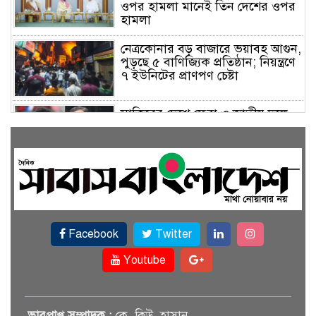
ওপর হামলা মানেই তিন দেশের ওপর
হামলা
নেত্রকোনার বড় বাজারে ভয়াবহ আগুন,
পুড়ছে ৫ বাণিজ্যিক প্রতিষ্ঠান; নিয়ন্ত্রণে
৭ ইউনিটের প্রাণপণ চেষ্টা
সাকিবের দেশে ফেরা ও জাতীয় দলে
ফেরার সম্ভাবনা নেই, ইঙ্গিত ক্রীড়া
প্রতিমন্ত্রীর
ফেসবুকে যুক্ত হলো বিকাশ, সহজ
হলো ডিজিটাল পেমেন্ট
Facebook
Twitter
বৃষ্টি উপেক্ষা করে ‘জুলাই গণঅভ্যুত্থান
স্মৃতি জাদুঘরে’ দর্শনার্থীদের ঢল
Youtube
সেমিকন্ডাক্টর খাতে সুখবর, আসছে
ভারপ্রাপ্ত সম্পাদক :
কে. কিউ. হাসান