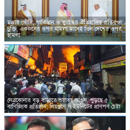
মক্কায় সৌদি, পাকিস্তান ও তুরস্কের ঐতিহাসিক প্রতিরক্ষা
চুক্তি, একজনের ওপর হামলা মানেই তিন দেশের ওপর
হামলা
নেত্রকোনার বড় বাজারে ভয়াবহ আগুন, পুড়ছে ৫
বাণিজ্যিক প্রতিষ্ঠান; নিয়ন্ত্রণে ৭ ইউনিটের প্রাণপণ চেষ্টা