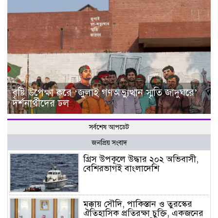
বৃষ্টি উপেক্ষা করে ‘জুলাই গণঅভ্যুত্থান স্মৃতি জাদুঘরে’
দর্শনার্থীদের ঢল
সর্বশেষ আপডেট
জনপ্রিয় সংবাদ
গ্রিস উপকূলে উদ্ধার ২০২ অভিবাসী,
বেশিরভাগই বাংলাদেশি
মক্কায় সৌদি, পাকিস্তান ও তুরস্কের
ঐতিহাসিক প্রতিরক্ষা চুক্তি, একজনের