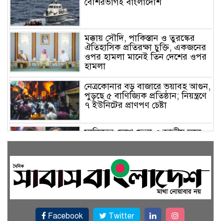
বেশিরভাগই বাংলাদেশি
মক্কায় সৌদি, পাকিস্তান ও তুরস্কের
ঐতিহাসিক প্রতিরক্ষা চুক্তি, একজনের
ওপর হামলা মানেই তিন দেশের ওপর
হামলা
নেত্রকোনার বড় বাজারে ভয়াবহ আগুন,
পুড়ছে ৫ বাণিজ্যিক প্রতিষ্ঠান; নিয়ন্ত্রণে
৭ ইউনিটের প্রাণপণ চেষ্টা
সাকিবের দেশে ফেরা ও জাতীয় দলে
ফেরার সম্ভাবনা নেই, ইঙ্গিত ক্রীড়া
প্রতিমন্ত্রীর
ফেসবুকে যুক্ত হলো বিকাশ, সহজ
হলো ডিজিটাল পেমেন্ট
Facebook
Twitter