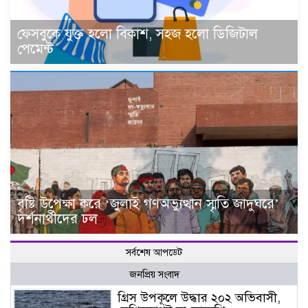
ফেসবুকে যুক্ত হলো বিকাশ, সহজ হলো ডিজিটাল
পেমেন্ট
বৃষ্টি উপেক্ষা করে ‘জুলাই গণঅভ্যুত্থান স্মৃতি জাদুঘরে’
দর্শনার্থীদের ঢল
সর্বশেষ আপডেট
জনপ্রিয় সংবাদ
গ্রিস উপকূলে উদ্ধার ২০২ অভিবাসী,