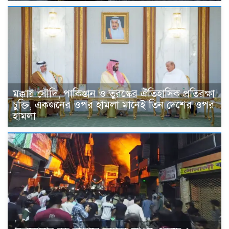
মক্কায় সৌদি, পাকিস্তান ও তুরস্কের ঐতিহাসিক প্রতিরক্ষা
চুক্তি, একজনের ওপর হামলা মানেই তিন দেশের ওপর
হামলা