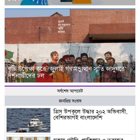
বৃষ্টি উপেক্ষা করে ‘জুলাই গণঅভ্যুত্থান স্মৃতি জাদুঘরে’
দর্শনার্থীদের ঢল
সর্বশেষ আপডেট
জনপ্রিয় সংবাদ
গ্রিস উপকূলে উদ্ধার ২০২ অভিবাসী,
বেশিরভাগই বাংলাদেশি