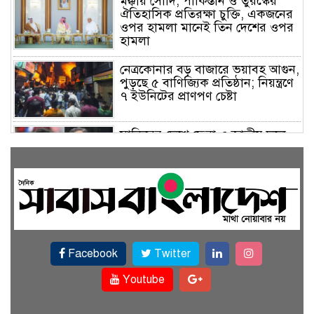
মক্কায় সৌদি, পাকিস্তান ও তুরস্কের
ঐতিহাসিক প্রতিরক্ষা চুক্তি, একজনের
ওপর হামলা মানেই তিন দেশের ওপর
হামলা
নেত্রকোনার বড় বাজারে ভয়াবহ আগুন,
পুড়ছে ৫ বাণিজ্যিক প্রতিষ্ঠান; নিয়ন্ত্রণে
৭ ইউনিটের প্রাণপণ চেষ্টা
সাকিবের দেশে ফেরা ও জাতীয় দলে
ফেরার সম্ভাবনা নেই, ইঙ্গিত ক্রীড়া
প্রতিমন্ত্রীর
ফেসবুকে যুক্ত হলো বিকাশ, সহজ
হলো ডিজিটাল পেমেন্ট
Facebook
Twitter
বৃষ্টি উপেক্ষা করে ‘জুলাই গণঅভ্যুত্থান
স্মৃতি জাদুঘরে’ দর্শনার্থীদের ঢল
Youtube