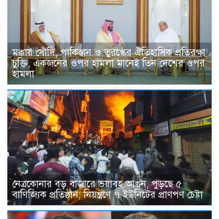
মক্কায় সৌদি, পাকিস্তান ও তুরস্কের ঐতিহাসিক প্রতিরক্ষা
চুক্তি, একজনের ওপর হামলা মানেই তিন দেশের ওপর
হামলা
নেত্রকোনার বড় বাজারে ভয়াবহ আগুন, পুড়ছে ৫
বাণিজ্যিক প্রতিষ্ঠান; নিয়ন্ত্রণে ৭ ইউনিটের প্রাণপণ চেষ্টা