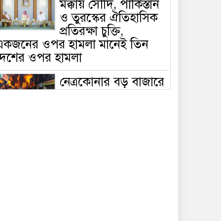
মক্কায় সৌদি, পাকিস্তান
ও তুরস্কের ঐতিহাসিক
প্রতিরক্ষা চুক্তি,
একজনের ওপর হামলা মানেই তিন
দেশের ওপর হামলা
নেত্রকোনার বড় বাজারে
ভয়াবহ আগুন, পুড়ছে ৫
বাণিজ্যিক প্রতিষ্ঠান;
িয়ন্ত্রণে ৭ ইউনিটের প্রাণপণ চেষ্টা
সাকিবের দেশে ফেরা ও
জাতীয় দলে ফেরার
সম্ভাবনা নেই, ইঙ্গিত
্রীড়া প্রতিমন্ত্রীর
ফেসবুকে যুক্ত হলো