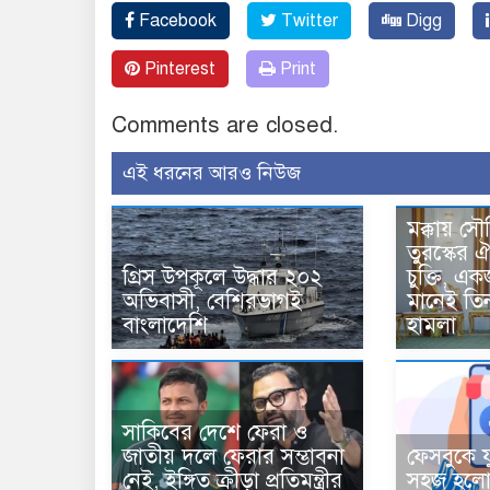
Facebook
Twitter
Digg
Pinterest
Print
Comments are closed.
এই ধরনের আরও নিউজ
মক্কায় সৌ
তুরস্কের ঐ
গ্রিস উপকূলে উদ্ধার ২০২
চুক্তি, 
অভিবাসী, বেশিরভাগই
মানেই তি
বাংলাদেশি
হামলা
সাকিবের দেশে ফেরা ও
জাতীয় দলে ফেরার সম্ভাবনা
ফেসবুকে য
নেই, ইঙ্গিত ক্রীড়া প্রতিমন্ত্রীর
সহজ হলো 