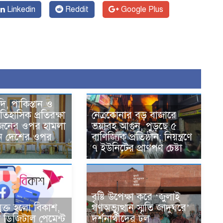
Linkedin
Reddit
Google Plus
দি, পাকিস্তান ও
তিহাসিক প্রতিরক্ষা
নেত্রকোনার বড় বাজারে
একজনের ওপর হামলা
ভয়াবহ আগুন, পুড়ছে ৫
ন দেশের ওপর
বাণিজ্যিক প্রতিষ্ঠান; নিয়ন্ত্রণে
৭ ইউনিটের প্রাণপণ চেষ্টা
বৃষ্টি উপেক্ষা করে ‘জুলাই
ুক্ত হলো বিকাশ,
গণঅভ্যুত্থান স্মৃতি জাদুঘরে’
ডিজিটাল পেমেন্ট
দর্শনার্থীদের ঢল