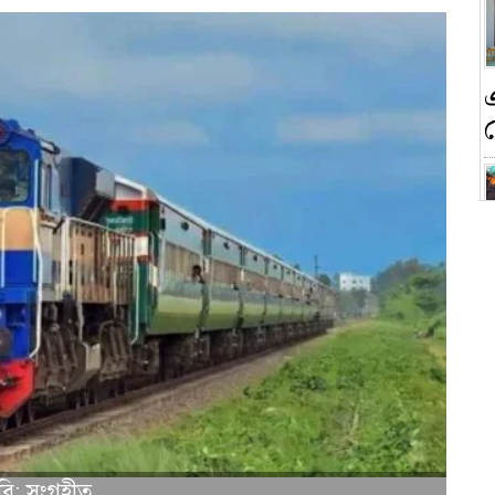
ন
ক
বি: সংগৃহীত