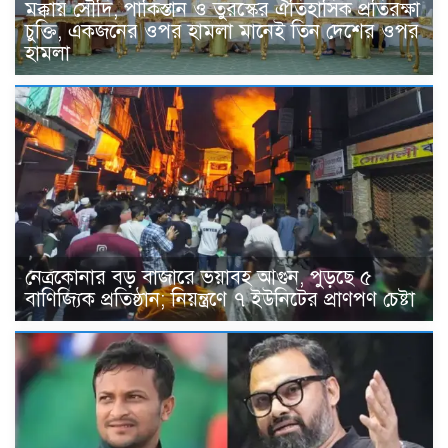
মক্কায় সৌদি, পাকিস্তান ও তুরস্কের ঐতিহাসিক প্রতিরক্ষা
চুক্তি, একজনের ওপর হামলা মানেই তিন দেশের ওপর
হামলা
নেত্রকোনার বড় বাজারে ভয়াবহ আগুন, পুড়ছে ৫
বাণিজ্যিক প্রতিষ্ঠান; নিয়ন্ত্রণে ৭ ইউনিটের প্রাণপণ চেষ্টা