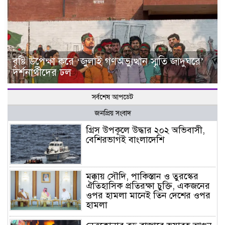
বৃষ্টি উপেক্ষা করে ‘জুলাই গণঅভ্যুত্থান স্মৃতি জাদুঘরে’
দর্শনার্থীদের ঢল
সর্বশেষ আপডেট
জনপ্রিয় সংবাদ
গ্রিস উপকূলে উদ্ধার ২০২ অভিবাসী,
বেশিরভাগই বাংলাদেশি
মক্কায় সৌদি, পাকিস্তান ও তুরস্কের
ঐতিহাসিক প্রতিরক্ষা চুক্তি, একজনের
ওপর হামলা মানেই তিন দেশের ওপর
হামলা