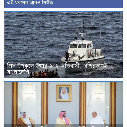
এই ধরনের আরও নিউজ
গ্রিস উপকূলে উদ্ধার ২০২ অভিবাসী, বেশিরভাগই
বাংলাদেশি