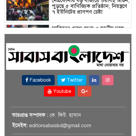
নেত্রকোনার বড় বাজারে ভয়াবহ আগুন,
পুড়ছে ৫ বাণিজ্যিক প্রতিষ্ঠান; নিয়ন্ত্রণে
৭ ইউনিটের প্রাণপণ চেষ্টা
সাকিবের দেশে ফেরা ও জাতীয় দলে
ফেরার সম্ভাবনা নেই, ইঙ্গিত ক্রীড়া
প্রতিমন্ত্রীর
ফেসবুকে যুক্ত হলো বিকাশ, সহজ
হলো ডিজিটাল পেমেন্ট
Facebook
Twitter
বৃষ্টি উপেক্ষা করে ‘জুলাই গণঅভ্যুত্থান
স্মৃতি জাদুঘরে’ দর্শনার্থীদের ঢল
Youtube
সেমিকন্ডাক্টর খাতে সুখবর, আসছে
ভারপ্রাপ্ত সম্পাদক :
কে. কিউ. হাসান
বিশেষ প্রণোদনা
ইমেইল:
editorsabasbd@gmail.com