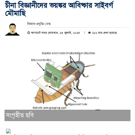
চীনা বিজ্ঞানীদের ভয়ঙ্কর আবিষ্কার সাইবর্গ
মৌমাছি
বিজ্ঞান-প্রযুক্তি ডেস্ক
আপডেট সময় সোমবার, ১৪ জুলাই, ২০২৫
২১৬ বার দেখা হয়েছে
সংগৃহীত ছবি