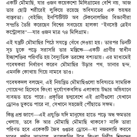
একটি মৌমাছি, যার ওজন কয়েকশো মিলিগ্রামের বেশি নয়, আজ
তার ছোট্ট শরীরেই লুকিয়ে রয়েছে ভবিষ্যতের এক ভয়ঙ্কর
বাস্তবতা। বেইজিং ইনস্টিটিউট অব টেকনোলজির বিজ্ঞানীরা
সম্প্রতি তৈরি করেছেন বিশ্বের সবচেয়ে হালকা “ইনসেক্ট ব্রেইন
কন্ট্রোলার”—যার ওজন মাত্র ৭৪ মিলিগ্রাম।
এই যন্ত্রটি মৌমাছির পিঠে সযত্নে বেঁধে দেওয়া হয়। তারপর তিনটি
সূচ ঢুকে পড়ে সরাসরি তার মস্তিষ্কে—একটি প্রাণীর স্বাধীন
ইচ্ছাশক্তির পরিণতি হয় বৈদ্যুতিক তরঙ্গের বশ্যতায়। এর মাধ্যমেই
গবেষকরা নির্ধারণ করেন মৌমাছির উড়ার পথ, ডানার ছন্দ,
এমনকি কোথায় গিয়ে নামবে তাও।
গবেষকদল বলছেন, এই নিয়ন্ত্রিত মৌমাছিগুলো ভবিষ্যতে সামরিক
গোয়েন্দা হিসেবে কিংবা দুর্যোগকবলিত এলাকায় উদ্ধার অভিযানে
ব্যবহৃত হতে পারে। প্রকৃতির ছদ্মবেশে এই প্রাণীগুলো যেখানে
ড্রোনও ঢুকতে পারে না, সেখানে সহজেই পৌঁছাতে সক্ষম।
কিন্তু প্রশ্ন জাগে—এই প্রযুক্তি যদি মানুষের হাতে পড়ে অন্ধ ক্ষমতার
খেলায়, তবে কি আর মৌমাছি মৌমাছি থাকবে? নাকি তারা
পরিণত হবে একেকটি জৈব গুপ্তচর ড্রোনে—যা নজরদারি করবে
ঘরের পর্দার আড়ালে, ব্যালকনির টবে কিংবা নিরীহ শিশুদের