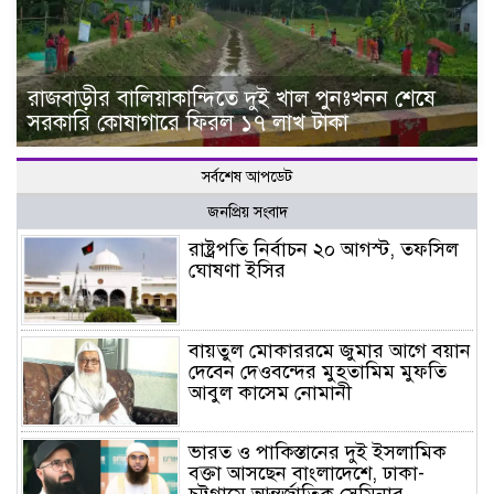
রাজবাড়ীর বালিয়াকান্দিতে দুই খাল পুনঃখনন শেষে
সরকারি কোষাগারে ফিরল ১৭ লাখ টাকা
সর্বশেষ আপডেট
জনপ্রিয় সংবাদ
রাষ্ট্রপতি নির্বাচন ২০ আগস্ট, তফসিল
ঘোষণা ইসির
বায়তুল মোকাররমে জুমার আগে বয়ান
দেবেন দেওবন্দের মুহতামিম মুফতি
আবুল কাসেম নোমানী
ভারত ও পাকিস্তানের দুই ইসলামিক
বক্তা আসছেন বাংলাদেশে, ঢাকা-