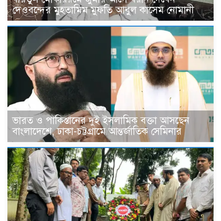
দেওবন্দের মুহতামিম মুফতি আবুল কাসেম নোমানী
ভারত ও পাকিস্তানের দুই ইসলামিক বক্তা আসছেন
বাংলাদেশে, ঢাকা-চট্টগ্রামে আন্তর্জাতিক সেমিনার