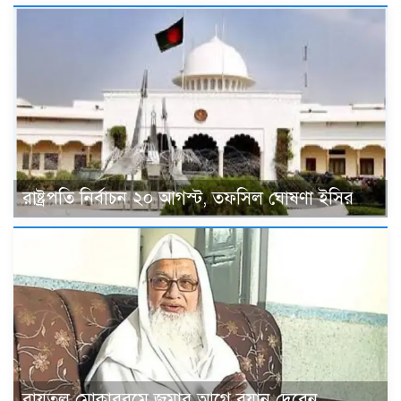
রাষ্ট্রপতি নির্বাচন ২০ আগস্ট, তফসিল ঘোষণা ইসির
বায়তুল মোকাররমে জুমার আগে বয়ান দেবেন