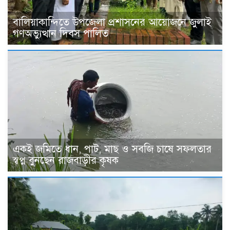
বালিয়াকান্দিতে উপজেলা প্রশাসনের আয়োজনে জুলাই
গণঅভ্যুত্থান দিবস পালিত
একই জমিতে ধান, পাট, মাছ ও সবজি চাষে সফলতার
স্বপ্ন বুনছেন রাজবাড়ীর কৃষক