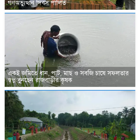
গণঅভ্যুত্থান দিবস পালিত
একই জমিতে ধান, পাট, মাছ ও সবজি চাষে সফলতার
স্বপ্ন বুনছেন রাজবাড়ীর কৃষক