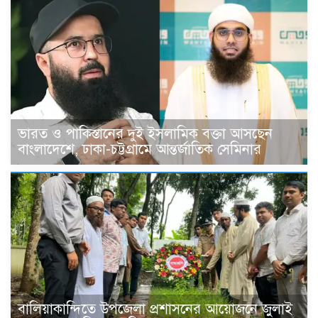
ভারত ও পাকিস্তানের দুই ইসলামিক বক্তা আসছেন
বাংলাদেশে, ঢাকা-চট্টগ্রামে আন্তর্জাতিক সেমিনার
বালিয়াকান্দিতে উপজেলা প্রশাসনের আয়োজনে জুলাই