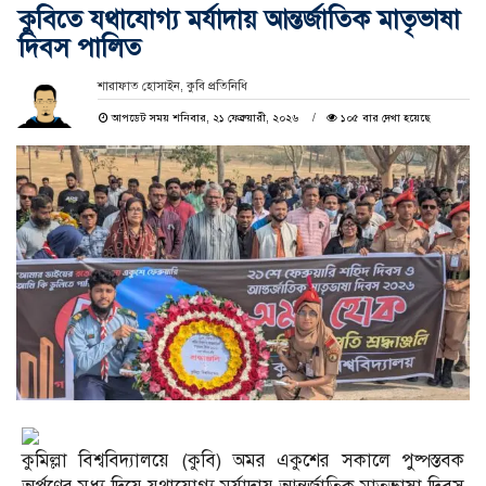
‎কুবিতে যথাযোগ্য মর্যাদায় আন্তর্জাতিক মাতৃভাষা
দিবস পালিত
শারাফাত হোসাইন, ‎কুবি প্রতিনিধি
আপডেট সময় শনিবার, ২১ ফেব্রুয়ারী, ২০২৬
১০৫ বার দেখা হয়েছে
‎​কুমিল্লা বিশ্ববিদ্যালয়ে (কুবি) অমর একুশের সকালে পুষ্পস্তবক