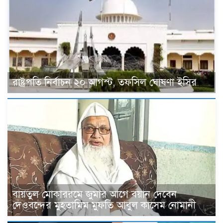
রাষ্ট্রপতি নির্বাচন ২০ আগস্ট, তফসিল ঘোষণা ইসির
বায়তুল মোকাররমে জুমার আগে বয়ান দেবেন
দেওবন্দের মুহতামিম মুফতি আবুল কাসেম নোমানী