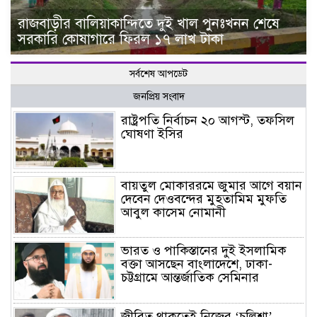
রাজবাড়ীর বালিয়াকান্দিতে দুই খাল পুনঃখনন শেষে
সরকারি কোষাগারে ফিরল ১৭ লাখ টাকা
সর্বশেষ আপডেট
জনপ্রিয় সংবাদ
রাষ্ট্রপতি নির্বাচন ২০ আগস্ট, তফসিল
ঘোষণা ইসির
বায়তুল মোকাররমে জুমার আগে বয়ান
দেবেন দেওবন্দের মুহতামিম মুফতি
আবুল কাসেম নোমানী
ভারত ও পাকিস্তানের দুই ইসলামিক
বক্তা আসছেন বাংলাদেশে, ঢাকা-
চট্টগ্রামে আন্তর্জাতিক সেমিনার
জীবিত থাকতেই নিজের ‘চল্লিশা’