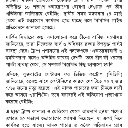
চীনের! মার্কিন প্রেসিডেন্ট ডোনাল্ড ট্রাম্প চীনা পণ্যের ওপর
অতিরিক্ত ১০ শতাংশ শুল্কারোপের ঘোষণা দেওয়ার পর তীব্র
প্রতিক্রিয়া জানিয়েছে বেইজিং। স্থানীয় সময় মঙ্গলবার (৪ মার্চ)
থেকে এই শুল্কারোপ কার্যকর হতে যাচ্ছে বলে বিবিসির লাইভ
প্রতিবেদনে জানানো হয়েছে।
মার্কিন সিদ্ধান্তের কড়া সমালোচনা করে চীনের বাণিজ্য মন্ত্রণালয়
জানিয়েছে, তারা নিজেদের স্বার্থ ও অধিকার রক্ষায় উপযুক্ত পাল্টা
ব্যবস্থা নেবে। ট্রাম্প প্রশাসনের এই পদক্ষেপকে ‘একতরফাবাদী ও
হুমকিস্বরূপ’ বলেও অভিহিত করেছে দেশটি। তবে চীন কী ধরনের
পাল্টা ব্যবস্থা নেবে, সে সম্পর্কে বিস্তারিত কিছু জানানো হয়নি।
এদিকে, যুক্তরাষ্ট্রের সেন্টারস ফর ডিজিজ কন্ট্রোল (সিডিসি)
জানিয়েছে, ২০২৩ সালে ফেন্টানিলের কারণে দেশটিতে ৭২ হাজার
৭৭৬ জনের মৃত্যু হয়েছে। এই মাদক পাচারের জন্য চীনকে দায়ী
করে আসছে ওয়াশিংটন। তবে বরাবরই এই অভিযোগ প্রত্যাখ্যান
করেছে বেইজিং।
এ ছাড়া ট্রাম্প কানাডা ও মেক্সিকো থেকে আমদানি হওয়া পণ্যের
ওপরও ২৫ শতাংশ শুল্কারোপের ঘোষণা দিয়েছেন, যা একই দিনে
কার্যকর হতে যাচ্ছে। মাদক পাচার ও অবৈধ অভিবাসন রোধ