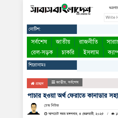
শুক্র
নোটিশ:
সর্বশেষ
জাতীয়
রাজনীতি
সারা
রেল-সড়ক
চাকরি
ইসলাম
ক্যাম
শিরোনামঃ
জাতীয়
,
সর্বশেষ
প্রচ্ছদ
পাচার হওয়া অর্থ ফেরাতে কানাডার সহায়
ডেস্ক নিউজ
আপডেট সময় মঙ্গলবার, ৪ ফেব্রুয়ারী, ২০২৫
১৮