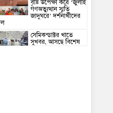
বৃষ্টি উপেক্ষা করে ‘জুলাই
গণঅভ্যুত্থান স্মৃতি
জাদুঘরে’ দর্শনার্থীদের
ঢল
সেমিকন্ডাক্টর খাতে
সুখবর, আসছে বিশেষ
প্রণোদনা
দক্ষিণ কোরিয়ার নজরে
বাংলাদেশের পোশাক
শিল্প, বড় বিনিয়োগ
ম্ভাবনা
জলাবদ্ধ এলাকায়
কৃষিতে নতুন দিগন্ত:
পলি নেট হাউসে বছরে