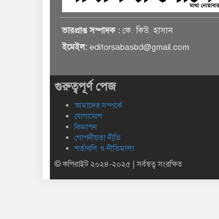
ভারপ্রাপ্ত সম্পাদক :
কে. কিউ. হাসান
ইমেইল:
editorsabasbd@gmail.com
গুরুত্বপূর্ণ পেজ
আমাদের সম্পর্কে
যোগাযোগ
বিজ্ঞাপন
গোপনীয়তা নীতি
শর্তাবলি ও নীতিমালা
© কপিরাইট ২০২৪-২০২৫ | সর্বস্বত্ব সংরক্ষিত