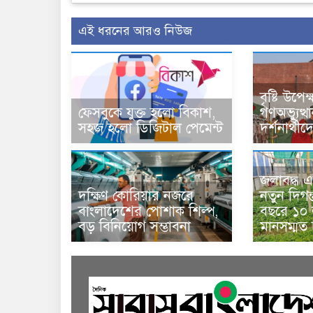
এই ধরনের আরও নিউজ
বৃষ্টি উপে
ফেসবুকে যুক্ত হলো বিকাশ,
গণঅভ্যুত্থ
সহজ হলো ডিজিটাল পেমেন্ট
দর্শনার্থী
জলাবদ্ধ এ
দক্ষিণ কোরিয়ার নজরে
নতুন দিগন
বাংলাদেশের পোশাক শিল্প,
বছরে ১০ ল
বড় বিনিয়োগ সম্ভাবনা
মানসম্মত