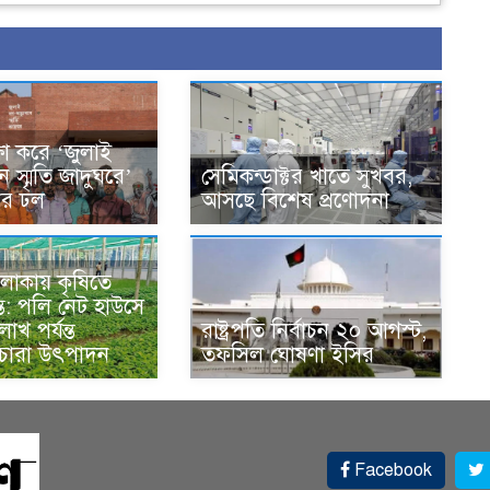
ক্ষা করে ‘জুলাই
ান স্মৃতি জাদুঘরে’
সেমিকন্ডাক্টর খাতে সুখবর,
দের ঢল
আসছে বিশেষ প্রণোদনা
লাকায় কৃষিতে
্ত: পলি নেট হাউসে
াখ পর্যন্ত
রাষ্ট্রপতি নির্বাচন ২০ আগস্ট,
 চারা উৎপাদন
তফসিল ঘোষণা ইসির
Facebook