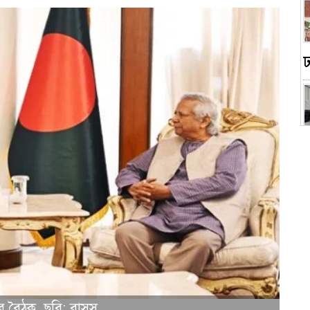
স
র বৈঠক, ছবি: বাসস