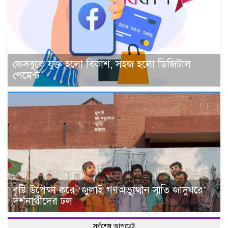
ফেসবুকে যুক্ত হলো বিকাশ, সহজ হলো ডিজিটাল
পেমেন্ট
বৃষ্টি উপেক্ষা করে ‘জুলাই গণঅভ্যুত্থান স্মৃতি জাদুঘরে’
দর্শনার্থীদের ঢল
সর্বশেষ আপডেট