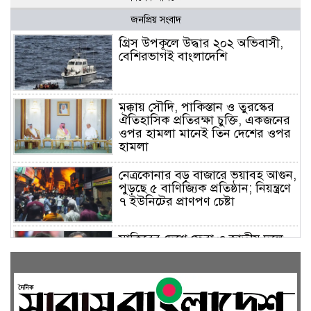
জনপ্রিয় সংবাদ
গ্রিস উপকূলে উদ্ধার ২০২ অভিবাসী,
বেশিরভাগই বাংলাদেশি
মক্কায় সৌদি, পাকিস্তান ও তুরস্কের
ঐতিহাসিক প্রতিরক্ষা চুক্তি, একজনের
ওপর হামলা মানেই তিন দেশের ওপর
হামলা
নেত্রকোনার বড় বাজারে ভয়াবহ আগুন,
পুড়ছে ৫ বাণিজ্যিক প্রতিষ্ঠান; নিয়ন্ত্রণে
৭ ইউনিটের প্রাণপণ চেষ্টা
সাকিবের দেশে ফেরা ও জাতীয় দলে
ফেরার সম্ভাবনা নেই, ইঙ্গিত ক্রীড়া
প্রতিমন্ত্রীর
ফেসবুকে যুক্ত হলো বিকাশ, সহজ