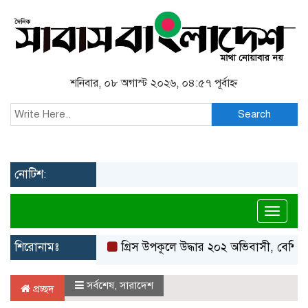
শনিবার, ০৮ অগাস্ট ২০২৬, ০৪:৫৭ পূর্বাহ্ন
Search
নোটিশ:
Toggl
শিরোনামঃ
গ্রিস উপকূলে উদ্ধার ২০২ অভিবাসী, বেশিরভাগই 
সর্বশেষ
,
সারাদেশ
প্রচ্ছদ