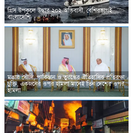
গ্রিস উপকূলে উদ্ধার ২০২ অভিবাসী, বেশিরভাগই
বাংলাদেশি
মক্কায় সৌদি, পাকিস্তান ও তুরস্কের ঐতিহাসিক প্রতিরক্ষা
চুক্তি, একজনের ওপর হামলা মানেই তিন দেশের ওপর
হামলা