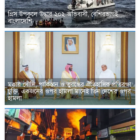
গ্রিস উপকূলে উদ্ধার ২০২ অভিবাসী, বেশিরভাগই
বাংলাদেশি
মক্কায় সৌদি, পাকিস্তান ও তুরস্কের ঐতিহাসিক প্রতিরক্ষা
চুক্তি, একজনের ওপর হামলা মানেই তিন দেশের ওপর
হামলা