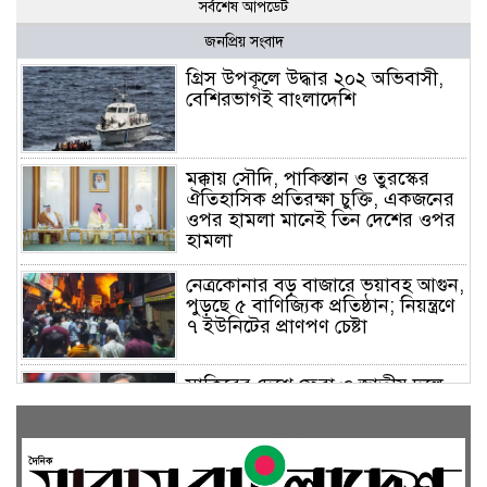
সর্বশেষ আপডেট
জনপ্রিয় সংবাদ
গ্রিস উপকূলে উদ্ধার ২০২ অভিবাসী,
বেশিরভাগই বাংলাদেশি
মক্কায় সৌদি, পাকিস্তান ও তুরস্কের
ঐতিহাসিক প্রতিরক্ষা চুক্তি, একজনের
ওপর হামলা মানেই তিন দেশের ওপর
হামলা
নেত্রকোনার বড় বাজারে ভয়াবহ আগুন,
পুড়ছে ৫ বাণিজ্যিক প্রতিষ্ঠান; নিয়ন্ত্রণে
৭ ইউনিটের প্রাণপণ চেষ্টা
সাকিবের দেশে ফেরা ও জাতীয় দলে
ফেরার সম্ভাবনা নেই, ইঙ্গিত ক্রীড়া
প্রতিমন্ত্রীর
ফেসবুকে যুক্ত হলো বিকাশ, সহজ