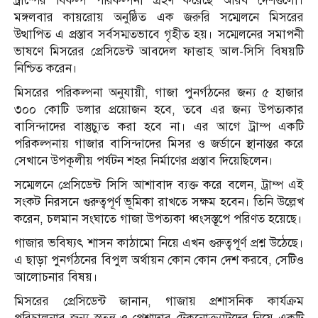
ট্রাম্পের বিকল্প পরিকল্পনা গ্রহণ করেছে আরব দেশগুলো।
মঙ্গলবার কায়রোয় অনুষ্ঠিত এক জরুরি সম্মেলনে মিসরের
উত্থাপিত এ প্রস্তাব সর্বসম্মতভাবে গৃহীত হয়। সম্মেলনের সমাপনী
ভাষণে মিসরের প্রেসিডেন্ট আবদেল ফাত্তাহ আল-সিসি বিষয়টি
নিশ্চিত করেন।
মিসরের পরিকল্পনা অনুযায়ী, গাজা পুনর্গঠনের জন্য ৫ হাজার
৩০০ কোটি ডলার প্রয়োজন হবে, তবে এর জন্য উপত্যকার
বাসিন্দাদের বাস্তুচ্যুত করা হবে না। এর আগে ট্রাম্প একটি
পরিকল্পনায় গাজার বাসিন্দাদের মিসর ও জর্ডানে স্থানান্তর করে
সেখানে উপকূলীয় পর্যটন শহর নির্মাণের প্রস্তাব দিয়েছিলেন।
সম্মেলনে প্রেসিডেন্ট সিসি আশাবাদ ব্যক্ত করে বলেন, ট্রাম্প এই
সংকট নিরসনে গুরুত্বপূর্ণ ভূমিকা রাখতে সক্ষম হবেন। তিনি উল্লেখ
করেন, চলমান সংঘাতে গাজা উপত্যকা ধ্বংসস্তূপে পরিণত হয়েছে।
গাজার ভবিষ্যৎ শাসন কাঠামো নিয়ে এখন গুরুত্বপূর্ণ প্রশ্ন উঠেছে।
এ ছাড়া পুনর্গঠনের বিপুল অর্থায়ন কোন কোন দেশ করবে, সেটিও
আলোচনার বিষয়।
মিসরের প্রেসিডেন্ট জানান, গাজায় প্রশাসনিক কার্যক্রম