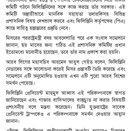
পরিচালনার জন্য স্বতন্ত্র ও পেশাদার টেকনোক্র্যাটদের নিয়ে একটি
কমিটি গঠনে ফিলিস্তিনিদের সঙ্গে কাজ করছে তাঁর সরকার। এই
কমিটি অস্থায়ীভাবে মানবিক সহায়তা তদারকিসহ বিভিন্ন
প্রশাসনিক বিষয় দেখভাল করবে এবং ফিলিস্তিনি কর্তৃপক্ষের (পিএ)
কাছে দায়িত্ব হস্তান্তরের প্রস্তুতি নেবে।
মিসরের পররাষ্ট্রমন্ত্রী বদর আবদেলাত্তি পরে এক সংবাদ সম্মেলনে
জানান, ছয় মাসের জন্য গঠিত এই প্রশাসনিক কমিটির প্রধান
ইতোমধ্যে মনোনীত হয়েছেন, তবে তাঁর নাম প্রকাশ করা হয়নি।
আরব লিগের মহাসচিব আহমেদ আবুল গেইত বলেন, ফিলিস্তিনি
নেতাদের সঙ্গে আলোচনা করেই মিসর প্রস্তাবটি তৈরি করেছে এবং
সম্মেলনে এটি অনুমোদিত হওয়ায় এখন এটি পুরো আরব বিশ্বের
সমর্থন পেয়েছে।
ফিলিস্তিনি প্রেসিডেন্ট মাহমুদ আব্বাস এই পরিকল্পনাকে স্বাগত
জানিয়েছেন এবং গাজার বাসিন্দাদের বাস্তুচ্যুত না করার বিষয়টি
প্রশংসনীয় বলে মন্তব্য করেছেন। তিনি যুক্তরাষ্ট্রের সাবেক
প্রেসিডেন্ট ট্রাম্পকেও এ পরিকল্পনাকে সমর্থন দেওয়ার আহ্বান
জানান।