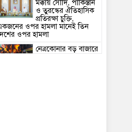
মক্কায় সৌদি, পাকিস্তান
ও তুরস্কের ঐতিহাসিক
প্রতিরক্ষা চুক্তি,
একজনের ওপর হামলা মানেই তিন
দেশের ওপর হামলা
নেত্রকোনার বড় বাজারে
ভয়াবহ আগুন, পুড়ছে ৫
বাণিজ্যিক প্রতিষ্ঠান;
িয়ন্ত্রণে ৭ ইউনিটের প্রাণপণ চেষ্টা
সাকিবের দেশে ফেরা ও
জাতীয় দলে ফেরার
সম্ভাবনা নেই, ইঙ্গিত
্রীড়া প্রতিমন্ত্রীর
ফেসবুকে যুক্ত হলো