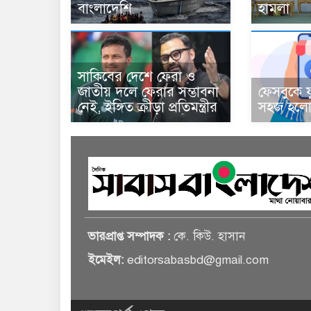
বাংলাদেশি
হামলা
সাকিবের দেশে ফেরা ও
জাতীয় দলে ফেরার সম্ভাবনা
ফেসবুকে য
নেই, ইঙ্গিত ক্রীড়া প্রতিমন্ত্রীর
সহজ হলো 
ভারপ্রাপ্ত সম্পাদক :
কে. কিউ. হাসান
ইমেইল:
editorsabasbd@gmail.com