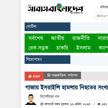
রবিবা
নোটিশ:
সর্বশেষ
জাতীয়
রাজনীতি
সারা
রেল-সড়ক
চাকরি
ইসলাম
ক্যাম
শিরোনামঃ
আন্তর্জাতিক
,
সর্বশেষ
প্রচ্ছদ
গাজায় ইসরাইলি হামলায় নিহতের সংখ্য
রিপোর্টারের নাম
আপডেট সময় বুধবার, ১৬ এপ্রিল, ২০২৫
১৪৬ ব