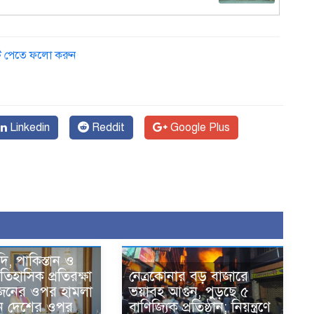
১
ডেট পেতে ফলো করুন
Linkedin
Reddit
Google Plus
দি, পাকিস্তান ও
তিহাসিক প্রতিরক্ষা
নেত্রকোনার বড় বাজারে
একজনের ওপর হামলা
ভয়াবহ আগুন, পুড়ছে ৫
ন দেশের ওপর
বাণিজ্যিক প্রতিষ্ঠান; নিয়ন্ত্রণে