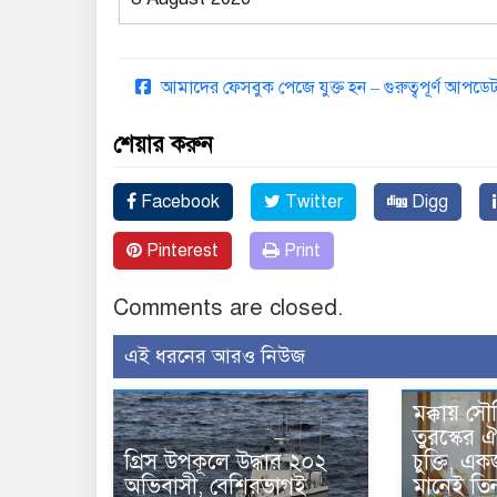
আমাদের ফেসবুক পেজে যুক্ত হন – গুরুত্বপূর্ণ আপ
শেয়ার করুন
Facebook
Twitter
Digg
Pinterest
Print
Comments are closed.
এই ধরনের আরও নিউজ
মক্কায় সৌ
তুরস্কের ঐ
গ্রিস উপকূলে উদ্ধার ২০২
চুক্তি, 
অভিবাসী, বেশিরভাগই
মানেই তি