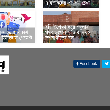
৭ ইউনিটের প্রাণপণ চেষ্টা
বৃষ্টি উপেক্ষা করে ‘জুলাই
ুক্ত হলো বিকাশ,
গণঅভ্যুত্থান স্মৃতি জাদুঘরে’
ডিজিটাল পেমেন্ট
দর্শনার্থীদের ঢল
Facebook