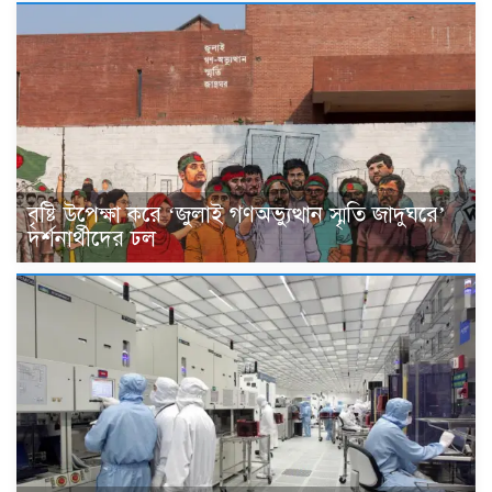
বৃষ্টি উপেক্ষা করে ‘জুলাই গণঅভ্যুত্থান স্মৃতি জাদুঘরে’
দর্শনার্থীদের ঢল