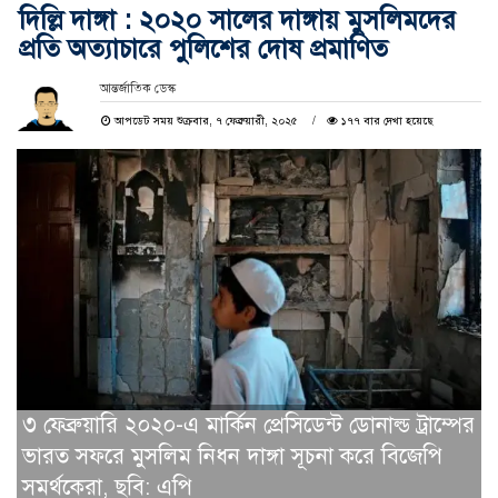
দিল্লি দাঙ্গা : ২০২০ সালের দাঙ্গায় মুসলিমদের
প্রতি অত্যাচারে পুলিশের দোষ প্রমাণিত
আন্তর্জাতিক ডেস্ক
আপডেট সময় শুক্রবার, ৭ ফেব্রুয়ারী, ২০২৫
১৭৭ বার দেখা হয়েছে
৩ ফেব্রুয়ারি ২০২০-এ মার্কিন প্রেসিডেন্ট ডোনাল্ড ট্রাম্পের
ভারত সফরে মুসলিম নিধন দাঙ্গা সূচনা করে বিজেপি
সমর্থকেরা, ছবি: এপি