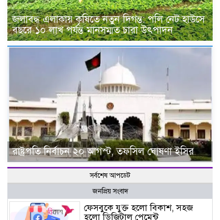
জলাবদ্ধ এলাকায় কৃষিতে নতুন দিগন্ত: পলি নেট হাউসে
বছরে ১০ লাখ পর্যন্ত মানসম্মত চারা উৎপাদন
রাষ্ট্রপতি নির্বাচন ২০ আগস্ট, তফসিল ঘোষণা ইসির
সর্বশেষ আপডেট
জনপ্রিয় সংবাদ
ফেসবুকে যুক্ত হলো বিকাশ, সহজ
হলো ডিজিটাল পেমেন্ট