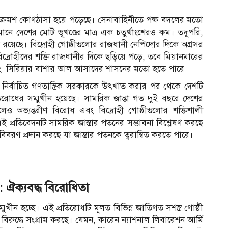
হিনী ক্রমশ কোণঠাসা হয়ে পড়েছে। সেনাবাহিনীতে পক্ষ বদলের মতো
র্তমানে দেশের মোট ভূখণ্ডের মাত্র এক চতুর্থাংশেরও কম। তদুপরি,
থায় রয়েছে। বিদ্রোহী গোষ্ঠীগুলোর রাজধানী নেপিদোর দিকে অগ্রসর
দ্রোহীদের শক্তি রাজধানীর দিকে ছড়িয়ে পড়ে, তবে মিয়ানমারের
এবং সিরিয়ার বাশার আল আসাদের শাসনের মতো হতে পারে
তে নির্বাচিত গণতান্ত্রিক সরকারকে উৎখাত করার পর থেকে দেশটি
িরোধের সম্মুখীন হয়েছে। সামরিক জান্তা গত দুই বছরে দেশের
চালালেও অভ্যন্তরীণ বিরোধ এবং বিদ্রোহী গোষ্ঠীগুলোর শক্তিশালী
। এই প্রতিবেদনটি সামরিক জান্তার পতনের সম্ভাবনা বিশ্লেষণ করছে
িবরণ প্রদান করছে যা জান্তার পতনকে ত্বরান্বিত করতে পারে।
ধ: ঐক্যবদ্ধ বিরোধিতা
স
ুখীন হচ্ছে। এই প্রতিরোধটি মূলত বিভিন্ন জাতিগত সশস্ত্র গোষ্ঠী
িরুদ্ধে সংগ্রাম করছে। যেমন, কারেন ন্যাশনাল লিবারেশন আর্মি