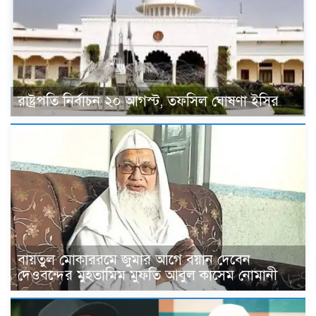
রাষ্ট্রপতি নির্বাচন ২০ আগস্ট, তফসিল ঘোষণা ইসির
বায়তুল মোকাররমে জুমার আগে বয়ান দেবেন
দেওবন্দের মুহতামিম মুফতি আবুল কাসেম নোমানী