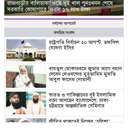
রাজবাড়ীর বালিয়াকান্দিতে দুই খাল পুনঃখনন শেষে
সরকারি কোষাগারে ফিরল ১৭ লাখ টাকা
সর্বশেষ আপডেট
জনপ্রিয় সংবাদ
রাষ্ট্রপতি নির্বাচন ২০ আগস্ট, তফসিল
ঘোষণা ইসির
বায়তুল মোকাররমে জুমার আগে বয়ান
দেবেন দেওবন্দের মুহতামিম মুফতি
আবুল কাসেম নোমানী
ভারত ও পাকিস্তানের দুই ইসলামিক
বক্তা আসছেন বাংলাদেশে, ঢাকা-
চট্টগ্রামে আন্তর্জাতিক সেমিনার
জীবিত থাকতেই নিজের ‘চল্লিশা’
করলেন বৃদ্ধ, খেলেন ২ হাজার মানুষ