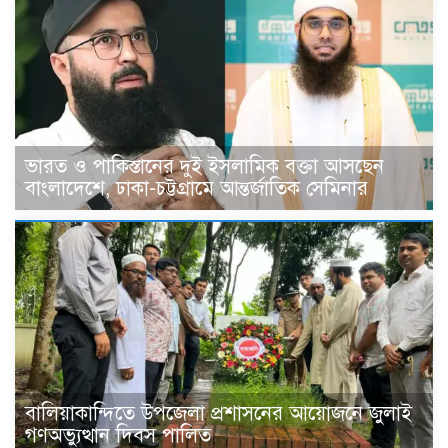
ভারত ও পাকিস্তানের দুই ইসলামিক বক্তা আসছেন
বাংলাদেশে, ঢাকা-চট্টগ্রামে আন্তর্জাতিক সেমিনার
বালিয়াকান্দিতে উপজেলা প্রশাসনের আয়োজনে জুলাই
গণঅভ্যুত্থান দিবস পালিত