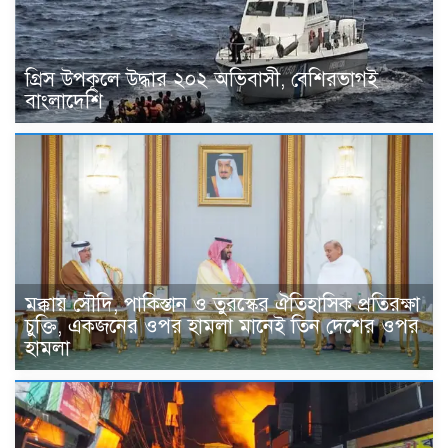
গ্রিস উপকূলে উদ্ধার ২০২ অভিবাসী, বেশিরভাগই
বাংলাদেশি
মক্কায় সৌদি, পাকিস্তান ও তুরস্কের ঐতিহাসিক প্রতিরক্ষা
চুক্তি, একজনের ওপর হামলা মানেই তিন দেশের ওপর
হামলা