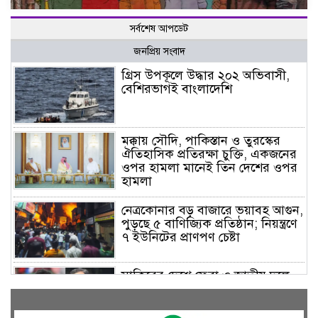
সর্বশেষ আপডেট
জনপ্রিয় সংবাদ
গ্রিস উপকূলে উদ্ধার ২০২ অভিবাসী,
বেশিরভাগই বাংলাদেশি
মক্কায় সৌদি, পাকিস্তান ও তুরস্কের
ঐতিহাসিক প্রতিরক্ষা চুক্তি, একজনের
ওপর হামলা মানেই তিন দেশের ওপর
হামলা
নেত্রকোনার বড় বাজারে ভয়াবহ আগুন,
পুড়ছে ৫ বাণিজ্যিক প্রতিষ্ঠান; নিয়ন্ত্রণে
৭ ইউনিটের প্রাণপণ চেষ্টা
সাকিবের দেশে ফেরা ও জাতীয় দলে
ফেরার সম্ভাবনা নেই, ইঙ্গিত ক্রীড়া
প্রতিমন্ত্রীর