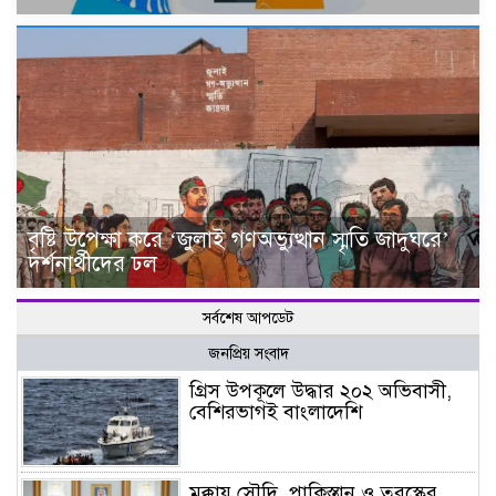
বৃষ্টি উপেক্ষা করে ‘জুলাই গণঅভ্যুত্থান স্মৃতি জাদুঘরে’
দর্শনার্থীদের ঢল
সর্বশেষ আপডেট
জনপ্রিয় সংবাদ
গ্রিস উপকূলে উদ্ধার ২০২ অভিবাসী,
বেশিরভাগই বাংলাদেশি
মক্কায় সৌদি, পাকিস্তান ও তুরস্কের