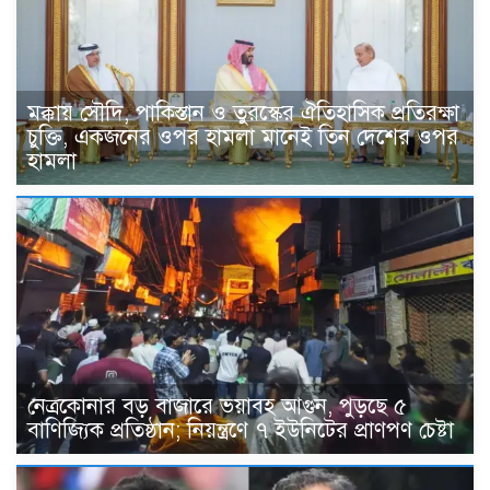
মক্কায় সৌদি, পাকিস্তান ও তুরস্কের ঐতিহাসিক প্রতিরক্ষা
চুক্তি, একজনের ওপর হামলা মানেই তিন দেশের ওপর
হামলা
নেত্রকোনার বড় বাজারে ভয়াবহ আগুন, পুড়ছে ৫
বাণিজ্যিক প্রতিষ্ঠান; নিয়ন্ত্রণে ৭ ইউনিটের প্রাণপণ চেষ্টা