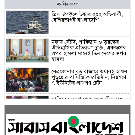
জনপ্রিয় সংবাদ
গ্রিস উপকূলে উদ্ধার ২০২ অভিবাসী,
বেশিরভাগই বাংলাদেশি
মক্কায় সৌদি, পাকিস্তান ও তুরস্কের
ঐতিহাসিক প্রতিরক্ষা চুক্তি, একজনের
ওপর হামলা মানেই তিন দেশের ওপর
হামলা
নেত্রকোনার বড় বাজারে ভয়াবহ আগুন,
পুড়ছে ৫ বাণিজ্যিক প্রতিষ্ঠান; নিয়ন্ত্রণে
৭ ইউনিটের প্রাণপণ চেষ্টা
সাকিবের দেশে ফেরা ও জাতীয় দলে
ফেরার সম্ভাবনা নেই, ইঙ্গিত ক্রীড়া
প্রতিমন্ত্রীর
ফেসবুকে যুক্ত হলো বিকাশ, সহজ
হলো ডিজিটাল পেমেন্ট