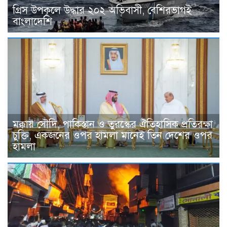
গ্রিস উপকূলে উদ্ধার ২০২ অভিবাসী, বেশিরভাগই
বাংলাদেশি
মক্কায় সৌদি, পাকিস্তান ও তুরস্কের ঐতিহাসিক প্রতিরক্ষা
চুক্তি, একজনের ওপর হামলা মানেই তিন দেশের ওপর
হামলা