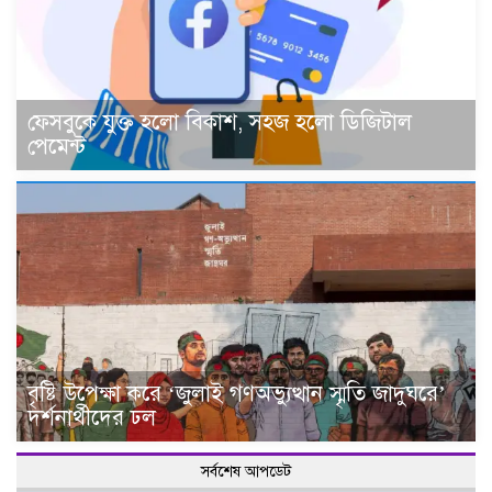
ফেসবুকে যুক্ত হলো বিকাশ, সহজ হলো ডিজিটাল
পেমেন্ট
বৃষ্টি উপেক্ষা করে ‘জুলাই গণঅভ্যুত্থান স্মৃতি জাদুঘরে’
দর্শনার্থীদের ঢল
সর্বশেষ আপডেট