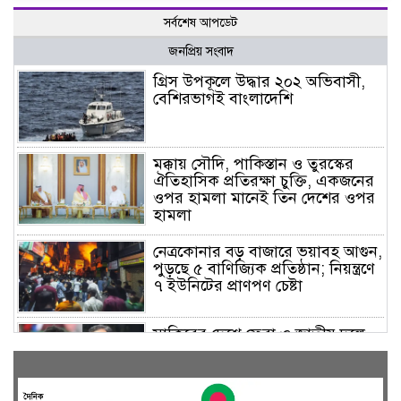
সর্বশেষ আপডেট
জনপ্রিয় সংবাদ
গ্রিস উপকূলে উদ্ধার ২০২ অভিবাসী,
বেশিরভাগই বাংলাদেশি
মক্কায় সৌদি, পাকিস্তান ও তুরস্কের
ঐতিহাসিক প্রতিরক্ষা চুক্তি, একজনের
ওপর হামলা মানেই তিন দেশের ওপর
হামলা
নেত্রকোনার বড় বাজারে ভয়াবহ আগুন,
পুড়ছে ৫ বাণিজ্যিক প্রতিষ্ঠান; নিয়ন্ত্রণে
৭ ইউনিটের প্রাণপণ চেষ্টা
সাকিবের দেশে ফেরা ও জাতীয় দলে
ফেরার সম্ভাবনা নেই, ইঙ্গিত ক্রীড়া
প্রতিমন্ত্রীর