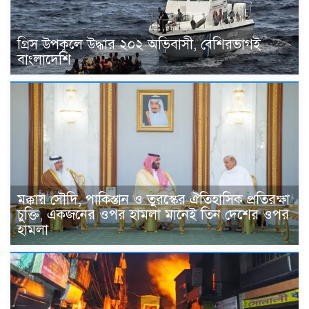
গ্রিস উপকূলে উদ্ধার ২০২ অভিবাসী, বেশিরভাগই
বাংলাদেশি
মক্কায় সৌদি, পাকিস্তান ও তুরস্কের ঐতিহাসিক প্রতিরক্ষা
চুক্তি, একজনের ওপর হামলা মানেই তিন দেশের ওপর
হামলা