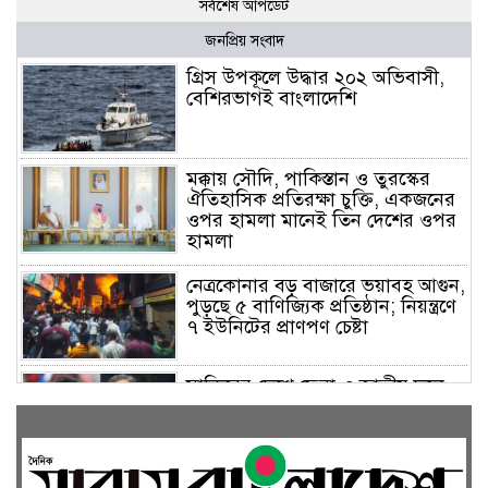
সর্বশেষ আপডেট
জনপ্রিয় সংবাদ
গ্রিস উপকূলে উদ্ধার ২০২ অভিবাসী,
বেশিরভাগই বাংলাদেশি
মক্কায় সৌদি, পাকিস্তান ও তুরস্কের
ঐতিহাসিক প্রতিরক্ষা চুক্তি, একজনের
ওপর হামলা মানেই তিন দেশের ওপর
হামলা
নেত্রকোনার বড় বাজারে ভয়াবহ আগুন,
পুড়ছে ৫ বাণিজ্যিক প্রতিষ্ঠান; নিয়ন্ত্রণে
৭ ইউনিটের প্রাণপণ চেষ্টা
সাকিবের দেশে ফেরা ও জাতীয় দলে
ফেরার সম্ভাবনা নেই, ইঙ্গিত ক্রীড়া
প্রতিমন্ত্রীর
ফেসবুকে যুক্ত হলো বিকাশ, সহজ