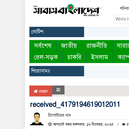
শনিবা
নোটিশ:
সর্বশেষ
জাতীয়
রাজনীতি
সারা
রেল-সড়ক
চাকরি
ইসলাম
ক্যাম
শিরোনামঃ
প্রচ্ছদ
received_4179194619012011
রিপোর্টারের নাম
আপডেট সময় মঙ্গলবার, ১৬ ডিসেম্বর, ২০২৫
৫৪