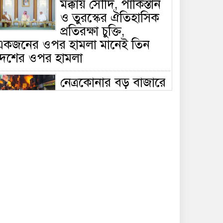
মক্কায় সৌদি, পাকিস্তান
ও তুরস্কের ঐতিহাসিক
প্রতিরক্ষা চুক্তি,
একজনের ওপর হামলা মানেই তিন
দেশের ওপর হামলা
নেত্রকোনার বড় বাজারে
ভয়াবহ আগুন, পুড়ছে ৫
বাণিজ্যিক প্রতিষ্ঠান;
িয়ন্ত্রণে ৭ ইউনিটের প্রাণপণ চেষ্টা
সাকিবের দেশে ফেরা ও
জাতীয় দলে ফেরার
সম্ভাবনা নেই, ইঙ্গিত
্রীড়া প্রতিমন্ত্রীর
ফেসবুকে যুক্ত হলো