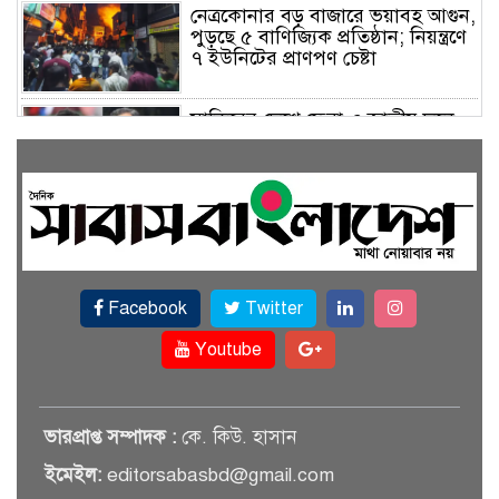
নেত্রকোনার বড় বাজারে ভয়াবহ আগুন,
পুড়ছে ৫ বাণিজ্যিক প্রতিষ্ঠান; নিয়ন্ত্রণে
৭ ইউনিটের প্রাণপণ চেষ্টা
সাকিবের দেশে ফেরা ও জাতীয় দলে
ফেরার সম্ভাবনা নেই, ইঙ্গিত ক্রীড়া
প্রতিমন্ত্রীর
ফেসবুকে যুক্ত হলো বিকাশ, সহজ
হলো ডিজিটাল পেমেন্ট
Facebook
Twitter
বৃষ্টি উপেক্ষা করে ‘জুলাই গণঅভ্যুত্থান
স্মৃতি জাদুঘরে’ দর্শনার্থীদের ঢল
Youtube
সেমিকন্ডাক্টর খাতে সুখবর, আসছে
ভারপ্রাপ্ত সম্পাদক :
কে. কিউ. হাসান
বিশেষ প্রণোদনা
ইমেইল:
editorsabasbd@gmail.com