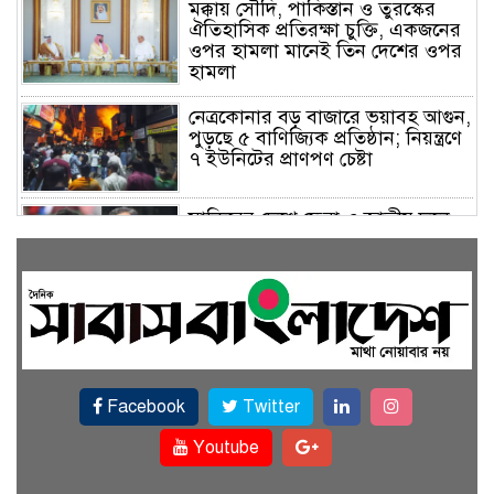
মক্কায় সৌদি, পাকিস্তান ও তুরস্কের
ঐতিহাসিক প্রতিরক্ষা চুক্তি, একজনের
ওপর হামলা মানেই তিন দেশের ওপর
হামলা
নেত্রকোনার বড় বাজারে ভয়াবহ আগুন,
পুড়ছে ৫ বাণিজ্যিক প্রতিষ্ঠান; নিয়ন্ত্রণে
৭ ইউনিটের প্রাণপণ চেষ্টা
সাকিবের দেশে ফেরা ও জাতীয় দলে
ফেরার সম্ভাবনা নেই, ইঙ্গিত ক্রীড়া
প্রতিমন্ত্রীর
ফেসবুকে যুক্ত হলো বিকাশ, সহজ
হলো ডিজিটাল পেমেন্ট
Facebook
Twitter
বৃষ্টি উপেক্ষা করে ‘জুলাই গণঅভ্যুত্থান
স্মৃতি জাদুঘরে’ দর্শনার্থীদের ঢল
Youtube