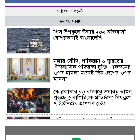
সর্বশেষ আপডেট
জনপ্রিয় সংবাদ
গ্রিস উপকূলে উদ্ধার ২০২ অভিবাসী,
বেশিরভাগই বাংলাদেশি
মক্কায় সৌদি, পাকিস্তান ও তুরস্কের
ঐতিহাসিক প্রতিরক্ষা চুক্তি, একজনের
ওপর হামলা মানেই তিন দেশের ওপর
হামলা
নেত্রকোনার বড় বাজারে ভয়াবহ আগুন,
পুড়ছে ৫ বাণিজ্যিক প্রতিষ্ঠান; নিয়ন্ত্রণে
৭ ইউনিটের প্রাণপণ চেষ্টা
সাকিবের দেশে ফেরা ও জাতীয় দলে
ফেরার সম্ভাবনা নেই, ইঙ্গিত ক্রীড়া
প্রতিমন্ত্রীর