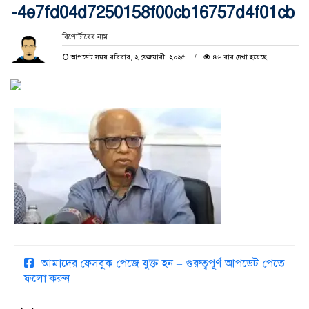
-4e7fd04d7250158f00cb16757d4f01cb
রিপোর্টারের নাম
আপডেট সময় রবিবার, ২ ফেব্রুয়ারী, ২০২৫
৪৬ বার দেখা হয়েছে
আমাদের ফেসবুক পেজে যুক্ত হন – গুরুত্বপূর্ণ আপডেট পেতে
ফলো করুন