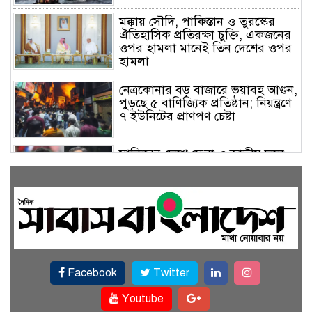
মক্কায় সৌদি, পাকিস্তান ও তুরস্কের
ঐতিহাসিক প্রতিরক্ষা চুক্তি, একজনের
ওপর হামলা মানেই তিন দেশের ওপর
হামলা
নেত্রকোনার বড় বাজারে ভয়াবহ আগুন,
পুড়ছে ৫ বাণিজ্যিক প্রতিষ্ঠান; নিয়ন্ত্রণে
৭ ইউনিটের প্রাণপণ চেষ্টা
সাকিবের দেশে ফেরা ও জাতীয় দলে
ফেরার সম্ভাবনা নেই, ইঙ্গিত ক্রীড়া
প্রতিমন্ত্রীর
ফেসবুকে যুক্ত হলো বিকাশ, সহজ
হলো ডিজিটাল পেমেন্ট
Facebook
Twitter
বৃষ্টি উপেক্ষা করে ‘জুলাই গণঅভ্যুত্থান
স্মৃতি জাদুঘরে’ দর্শনার্থীদের ঢল
Youtube