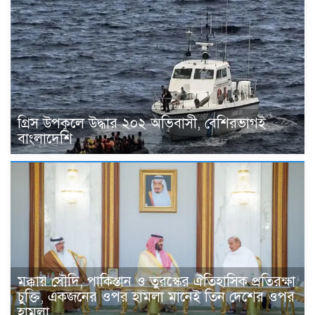
গ্রিস উপকূলে উদ্ধার ২০২ অভিবাসী, বেশিরভাগই
বাংলাদেশি
মক্কায় সৌদি, পাকিস্তান ও তুরস্কের ঐতিহাসিক প্রতিরক্ষা
চুক্তি, একজনের ওপর হামলা মানেই তিন দেশের ওপর
হামলা