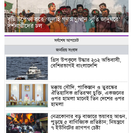
বৃষ্টি উপেক্ষা করে ‘জুলাই গণঅভ্যুত্থান স্মৃতি জাদুঘরে’
দর্শনার্থীদের ঢল
সর্বশেষ আপডেট
জনপ্রিয় সংবাদ
গ্রিস উপকূলে উদ্ধার ২০২ অভিবাসী,
বেশিরভাগই বাংলাদেশি
মক্কায় সৌদি, পাকিস্তান ও তুরস্কের
ঐতিহাসিক প্রতিরক্ষা চুক্তি, একজনের
ওপর হামলা মানেই তিন দেশের ওপর
হামলা
নেত্রকোনার বড় বাজারে ভয়াবহ আগুন,
পুড়ছে ৫ বাণিজ্যিক প্রতিষ্ঠান; নিয়ন্ত্রণে
৭ ইউনিটের প্রাণপণ চেষ্টা