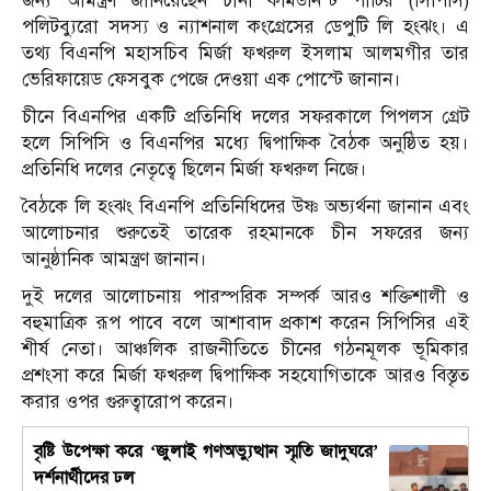
জন্য আমন্ত্রণ জানিয়েছেন চীনা কমিউনিস্ট পার্টির (সিপিসি)
পলিটব্যুরো সদস্য ও ন্যাশনাল কংগ্রেসের ডেপুটি লি হংঝং। এ
তথ্য বিএনপি মহাসচিব মির্জা ফখরুল ইসলাম আলমগীর তার
ভেরিফায়েড ফেসবুক পেজে দেওয়া এক পোস্টে জানান।
চীনে বিএনপির একটি প্রতিনিধি দলের সফরকালে পিপলস গ্রেট
হলে সিপিসি ও বিএনপির মধ্যে দ্বিপাক্ষিক বৈঠক অনুষ্ঠিত হয়।
প্রতিনিধি দলের নেতৃত্বে ছিলেন মির্জা ফখরুল নিজে।
বৈঠকে লি হংঝং বিএনপি প্রতিনিধিদের উষ্ণ অভ্যর্থনা জানান এবং
আলোচনার শুরুতেই তারেক রহমানকে চীন সফরের জন্য
আনুষ্ঠানিক আমন্ত্রণ জানান।
দুই দলের আলোচনায় পারস্পরিক সম্পর্ক আরও শক্তিশালী ও
বহুমাত্রিক রূপ পাবে বলে আশাবাদ প্রকাশ করেন সিপিসির এই
শীর্ষ নেতা। আঞ্চলিক রাজনীতিতে চীনের গঠনমূলক ভূমিকার
প্রশংসা করে মির্জা ফখরুল দ্বিপাক্ষিক সহযোগিতাকে আরও বিস্তৃত
করার ওপর গুরুত্বারোপ করেন।
বৃষ্টি উপেক্ষা করে ‘জুলাই গণঅভ্যুত্থান স্মৃতি জাদুঘরে’
দর্শনার্থীদের ঢল