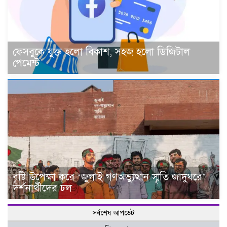
ফেসবুকে যুক্ত হলো বিকাশ, সহজ হলো ডিজিটাল
পেমেন্ট
বৃষ্টি উপেক্ষা করে ‘জুলাই গণঅভ্যুত্থান স্মৃতি জাদুঘরে’
দর্শনার্থীদের ঢল
সর্বশেষ আপডেট