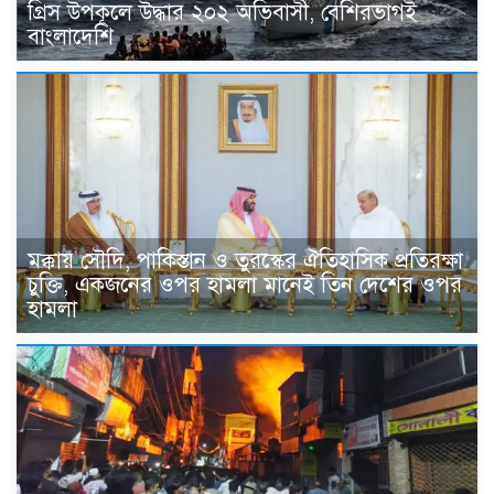
গ্রিস উপকূলে উদ্ধার ২০২ অভিবাসী, বেশিরভাগই
বাংলাদেশি
মক্কায় সৌদি, পাকিস্তান ও তুরস্কের ঐতিহাসিক প্রতিরক্ষা
চুক্তি, একজনের ওপর হামলা মানেই তিন দেশের ওপর
হামলা