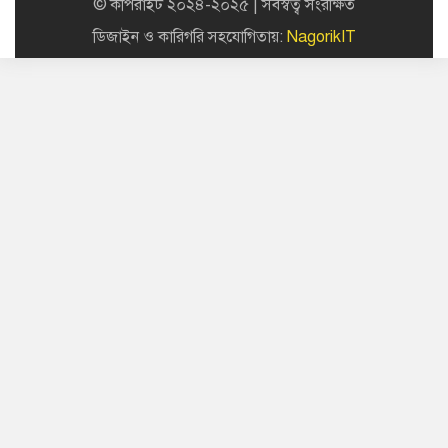
© কপিরাইট ২০২৪-২০২৫ | সর্বস্বত্ব সংরক্ষিত
ডিজাইন ও কারিগরি সহযোগিতায়:
NagorikIT