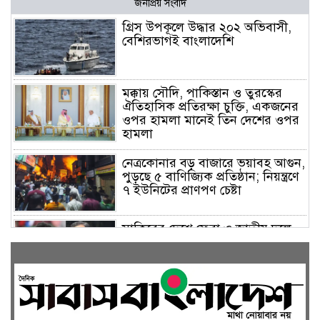
জনপ্রিয় সংবাদ
গ্রিস উপকূলে উদ্ধার ২০২ অভিবাসী,
বেশিরভাগই বাংলাদেশি
মক্কায় সৌদি, পাকিস্তান ও তুরস্কের
ঐতিহাসিক প্রতিরক্ষা চুক্তি, একজনের
ওপর হামলা মানেই তিন দেশের ওপর
হামলা
নেত্রকোনার বড় বাজারে ভয়াবহ আগুন,
পুড়ছে ৫ বাণিজ্যিক প্রতিষ্ঠান; নিয়ন্ত্রণে
৭ ইউনিটের প্রাণপণ চেষ্টা
সাকিবের দেশে ফেরা ও জাতীয় দলে
ফেরার সম্ভাবনা নেই, ইঙ্গিত ক্রীড়া
প্রতিমন্ত্রীর
ফেসবুকে যুক্ত হলো বিকাশ, সহজ
হলো ডিজিটাল পেমেন্ট