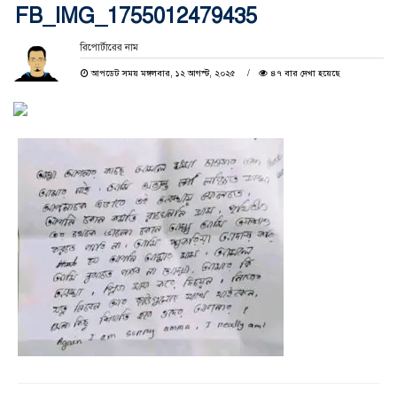
FB_IMG_1755012479435
রিপোর্টারের নাম
আপডেট সময় মঙ্গলবার, ১২ আগস্ট, ২০২৫
৪৭ বার দেখা হয়েছে