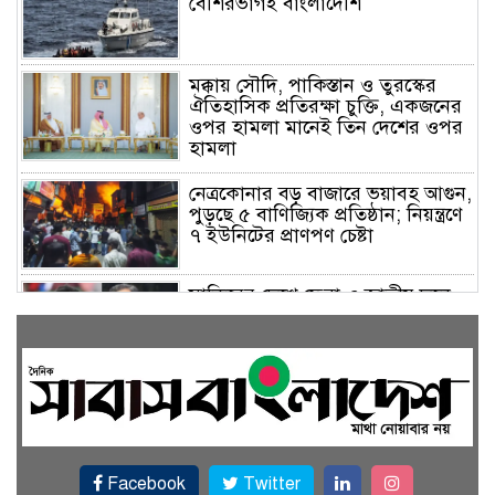
বেশিরভাগই বাংলাদেশি
মক্কায় সৌদি, পাকিস্তান ও তুরস্কের
ঐতিহাসিক প্রতিরক্ষা চুক্তি, একজনের
ওপর হামলা মানেই তিন দেশের ওপর
হামলা
নেত্রকোনার বড় বাজারে ভয়াবহ আগুন,
পুড়ছে ৫ বাণিজ্যিক প্রতিষ্ঠান; নিয়ন্ত্রণে
৭ ইউনিটের প্রাণপণ চেষ্টা
সাকিবের দেশে ফেরা ও জাতীয় দলে
ফেরার সম্ভাবনা নেই, ইঙ্গিত ক্রীড়া
প্রতিমন্ত্রীর
ফেসবুকে যুক্ত হলো বিকাশ, সহজ
হলো ডিজিটাল পেমেন্ট
Facebook
Twitter