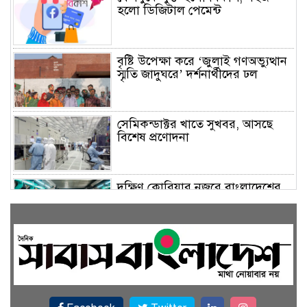
হলো ডিজিটাল পেমেন্ট
বৃষ্টি উপেক্ষা করে ‘জুলাই গণঅভ্যুত্থান
স্মৃতি জাদুঘরে’ দর্শনার্থীদের ঢল
সেমিকন্ডাক্টর খাতে সুখবর, আসছে
বিশেষ প্রণোদনা
দক্ষিণ কোরিয়ার নজরে বাংলাদেশের
পোশাক শিল্প, বড় বিনিয়োগ সম্ভাবনা
জলাবদ্ধ এলাকায় কৃষিতে নতুন দিগন্ত:
পলি নেট হাউসে বছরে ১০ লাখ পর্যন্ত
মানসম্মত চারা উৎপাদন