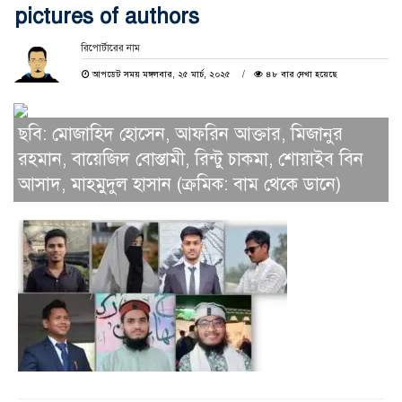
pictures of authors
রিপোর্টারের নাম
আপডেট সময় মঙ্গলবার, ২৫ মার্চ, ২০২৫
৪৮ বার দেখা হয়েছে
ছবি: মোজাহিদ হোসেন, আফরিন আক্তার, মিজানুর
রহমান, বায়েজিদ বোস্তামী, রিন্টু চাকমা, শোয়াইব বিন
আসাদ, মাহমুদুল হাসান (ক্রমিক: বাম থেকে ডানে)