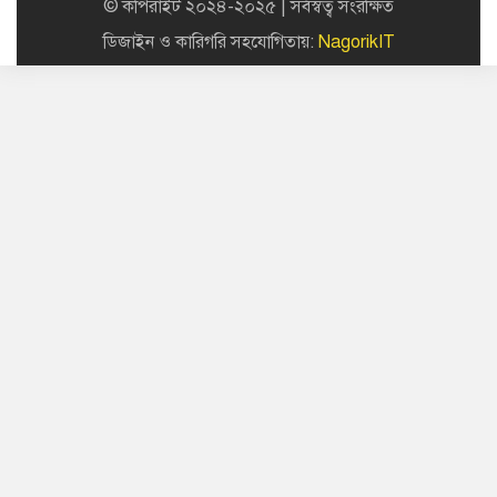
© কপিরাইট ২০২৪-২০২৫ | সর্বস্বত্ব সংরক্ষিত
ডিজাইন ও কারিগরি সহযোগিতায়:
NagorikIT