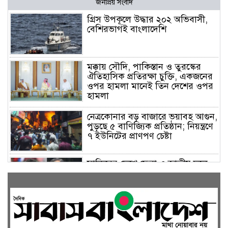
জনপ্রিয় সংবাদ
গ্রিস উপকূলে উদ্ধার ২০২ অভিবাসী,
বেশিরভাগই বাংলাদেশি
মক্কায় সৌদি, পাকিস্তান ও তুরস্কের
ঐতিহাসিক প্রতিরক্ষা চুক্তি, একজনের
ওপর হামলা মানেই তিন দেশের ওপর
হামলা
নেত্রকোনার বড় বাজারে ভয়াবহ আগুন,
পুড়ছে ৫ বাণিজ্যিক প্রতিষ্ঠান; নিয়ন্ত্রণে
৭ ইউনিটের প্রাণপণ চেষ্টা
সাকিবের দেশে ফেরা ও জাতীয় দলে
ফেরার সম্ভাবনা নেই, ইঙ্গিত ক্রীড়া
প্রতিমন্ত্রীর
ফেসবুকে যুক্ত হলো বিকাশ, সহজ
হলো ডিজিটাল পেমেন্ট