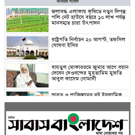
জনপ্রিয় সংবাদ
জলাবদ্ধ এলাকায় কৃষিতে নতুন দিগন্ত:
পলি নেট হাউসে বছরে ১০ লাখ পর্যন্ত
মানসম্মত চারা উৎপাদন
রাষ্ট্রপতি নির্বাচন ২০ আগস্ট, তফসিল
ঘোষণা ইসির
বায়তুল মোকাররমে জুমার আগে বয়ান
দেবেন দেওবন্দের মুহতামিম মুফতি
আবুল কাসেম নোমানী
ভারত ও পাকিস্তানের দুই ইসলামিক
বক্তা আসছেন বাংলাদেশে, ঢাকা-
চট্টগ্রামে আন্তর্জাতিক সেমিনার
জীবিত থাকতেই নিজের ‘চল্লিশা’
করলেন বৃদ্ধ, খেলেন ২ হাজার মানুষ