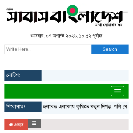
শুক্রবার, ০৭ অগাস্ট ২০২৬, ১০:৫২ পূর্বাহ্ন
Search
নোটিশ:
Toggl
শিরোনামঃ
জলাবদ্ধ এলাকায় কৃষিতে নতুন দিগন্ত: পলি নেট হা
প্রচ্ছদ