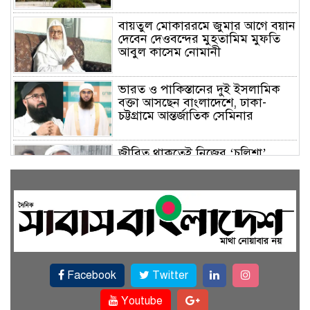
বায়তুল মোকাররমে জুমার আগে বয়ান
দেবেন দেওবন্দের মুহতামিম মুফতি
আবুল কাসেম নোমানী
ভারত ও পাকিস্তানের দুই ইসলামিক
বক্তা আসছেন বাংলাদেশে, ঢাকা-
চট্টগ্রামে আন্তর্জাতিক সেমিনার
জীবিত থাকতেই নিজের ‘চল্লিশা’
করলেন বৃদ্ধ, খেলেন ২ হাজার মানুষ
বালিয়াকান্দিতে উপজেলা প্রশাসনের
আয়োজনে জুলাই গণঅভ্যুত্থান দিবস
পালিত
Facebook
Twitter
একই জমিতে ধান, পাট, মাছ ও সবজি
চাষে সফলতার স্বপ্ন বুনছেন রাজবাড়ীর
Youtube
কৃষক