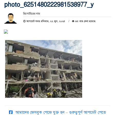
photo_6251480222981538977_y
রিপোর্টারের নাম
আপডেট সময় রবিবার, ২২ জুন, ২০২৫
৪৫ বার দেখা হয়েছে
আমাদের ফেসবুক পেজে যুক্ত হন – গুরুত্বপূর্ণ আপডেট পেতে