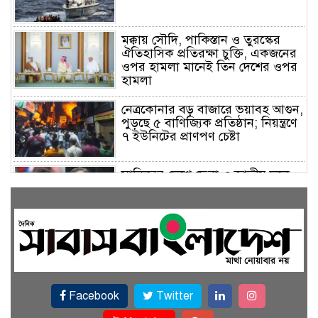
মক্কায় সৌদি, পাকিস্তান ও তুরস্কের
ঐতিহাসিক প্রতিরক্ষা চুক্তি, একজনের
ওপর হামলা মানেই তিন দেশের ওপর
হামলা
নেত্রকোনার বড় বাজারে ভয়াবহ আগুন,
পুড়ছে ৫ বাণিজ্যিক প্রতিষ্ঠান; নিয়ন্ত্রণে
৭ ইউনিটের প্রাণপণ চেষ্টা
সাকিবের দেশে ফেরা ও জাতীয় দলে
ফেরার সম্ভাবনা নেই, ইঙ্গিত ক্রীড়া
প্রতিমন্ত্রীর
ফেসবুকে যুক্ত হলো বিকাশ, সহজ
হলো ডিজিটাল পেমেন্ট
Facebook
Twitter
বৃষ্টি উপেক্ষা করে ‘জুলাই গণঅভ্যুত্থান