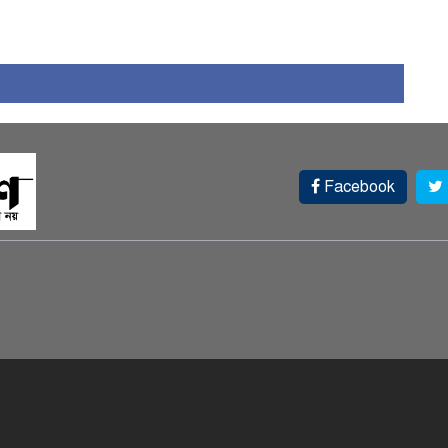
১
Facebook
চ