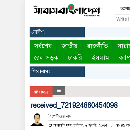
শুক্র
নোটিশ:
সর্বশেষ
জাতীয়
রাজনীতি
সারা
রেল-সড়ক
চাকরি
ইসলাম
ক্যাম
শিরোনামঃ
প্রচ্ছদ
received_721924860454098
রিপোর্টারের নাম
আপডেট সময় রবিবার, ৬ জুলাই, ২০২৫
৪৯ বার