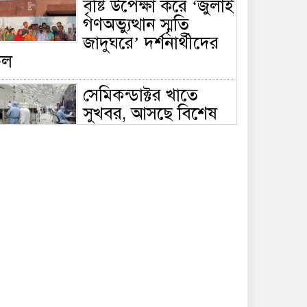
বৃষ্টি উপেক্ষা করে ‘জুলাই
গণঅভ্যুত্থান স্মৃতি
জাদুঘরে’ দর্শনার্থীদের
ঢল
সেমিকন্ডাক্টর খাতে
সুখবর, আসছে বিশেষ
প্রণোদনা
দক্ষিণ কোরিয়ার নজরে
বাংলাদেশের পোশাক
শিল্প, বড় বিনিয়োগ
ম্ভাবনা
জলাবদ্ধ এলাকায়
কৃষিতে নতুন দিগন্ত:
পলি নেট হাউসে বছরে