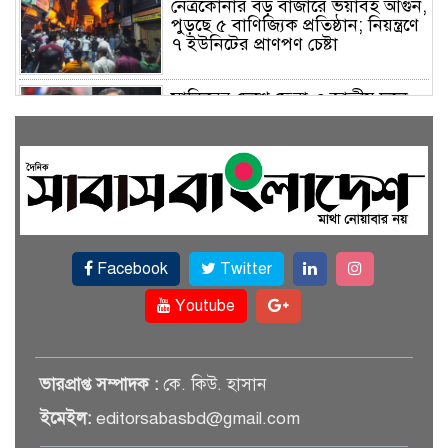
নেত্রকোনার বড় বাজারে ভয়াবহ আগুন,
পুড়ছে ৫ বাণিজ্যিক প্রতিষ্ঠান; নিয়ন্ত্রণে
৭ ইউনিটের প্রাণপণ চেষ্টা
সাকিবের দেশে ফেরা ও জাতীয় দলে
ফেরার সম্ভাবনা নেই, ইঙ্গিত ক্রীড়া
প্রতিমন্ত্রীর
ফেসবুকে যুক্ত হলো বিকাশ, সহজ
হলো ডিজিটাল পেমেন্ট
Facebook
Twitter
বৃষ্টি উপেক্ষা করে ‘জুলাই গণঅভ্যুত্থান
স্মৃতি জাদুঘরে’ দর্শনার্থীদের ঢল
Youtube
সেমিকন্ডাক্টর খাতে সুখবর, আসছে
ভারপ্রাপ্ত সম্পাদক :
কে. কিউ. হাসান
বিশেষ প্রণোদনা
ইমেইল:
editorsabasbd@gmail.com