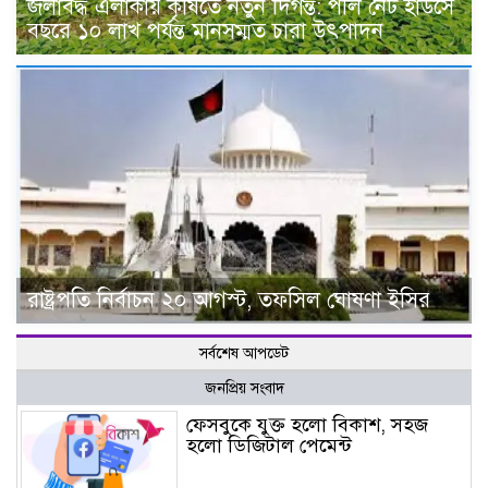
জলাবদ্ধ এলাকায় কৃষিতে নতুন দিগন্ত: পলি নেট হাউসে
বছরে ১০ লাখ পর্যন্ত মানসম্মত চারা উৎপাদন
রাষ্ট্রপতি নির্বাচন ২০ আগস্ট, তফসিল ঘোষণা ইসির
সর্বশেষ আপডেট
জনপ্রিয় সংবাদ
ফেসবুকে যুক্ত হলো বিকাশ, সহজ
হলো ডিজিটাল পেমেন্ট