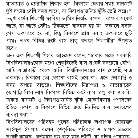
যাতায়াত ও হয়রানির শিকার হন। বিকালে ফেরার সময় যানজটে
দুই ঘণ্টার বেশি সময় লাগে, যা নিরাপত্তাজনিত ঝুঁকি তৈরি করে।”
চতুর্থ বর্ষের শিক্ষার্থী ফারিয়া আমিন নিশুতি বলেন, “বাসের সংকট
আছে, যা আছে সেটাও ঠিকমতো ব্যবহার হয় না। সকালে সবার
ক্লাস একসাথে হয় না, কিন্তু বিকালে প্রায় সবাই একসাথে ছুটি
পায়। তখন বিভিন্ন রুটে বাস চালু করলে শিক্ষার্থীরা উপকৃত
হবে।”
অন্য এক শিক্ষার্থী শিহাব আহমেদ বলেন, “ঢাকার মধ্যে সরকারি
বিশ্ববিদ্যালয়গুলোর মধ্যে শেকৃবিতেই বাস সংকট সবচেয়ে বেশি।
আমি যাত্রাবাড়ী থেকে আসি, বিশ্ববিদ্যালয়ের বাস দেখেছি মাত্র
একবার। বিকালে তো কোনো বাসই চলে না। এতে ভোগান্তি ও
সময় অপচয় বাড়ছে। শিক্ষার্থীদের নিরাপত্তা ও যাতায়াতের
ভোগান্তি বিবেচনায় বিকালে বিভিন্ন রুটে বাস চালু করা জরুরি।
ঢাকার যানজট ও নিরাপত্তাজনিত ঝুঁকি মোকাবিলায় প্রশাসনের
উচিত সকাল ও বিকালে বিভিন্ন রুটে নিয়মিত বাস চলাচলের
ব্যবস্থা করা।”
বিশ্ববিদ্যালয়ের পরিবহন পুলের পরিচালক অধ্যাপক মোহাম্মদ
সাইফুল ইসলাম বলেন, শেকৃবিতে পরিবহন ও চালক উভয়ের
সংকট রয়েছে। বর্তমানে বড় বাস মাত্র দুইটি, যা বৃদ্ধির প্রয়োজন।