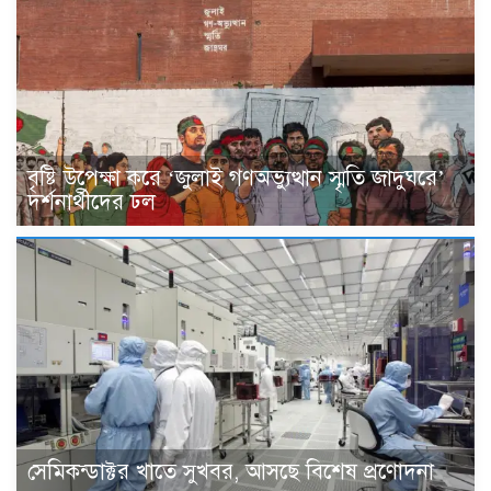
বৃষ্টি উপেক্ষা করে ‘জুলাই গণঅভ্যুত্থান স্মৃতি জাদুঘরে’
দর্শনার্থীদের ঢল
সেমিকন্ডাক্টর খাতে সুখবর, আসছে বিশেষ প্রণোদনা