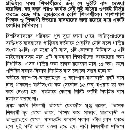
প্রতিষ্ঠার সময় শিক্ষার্থীদের জন্য যে দুইটি বাস দেওয়া
হয়েছিল, বহু বছর পরও কার্যত সেই দুই বাসের ওপরই নির্ভর
করতে হচ্ছে পাঁচ হাজারেরও বেশি শিক্ষার্থীকে। পাশাপাশি
শিক্ষক ও শিক্ষার্থী উভয়ের ব্যবহারের জন্য রয়েছে মাত্র একটি
কোষ্টার মিনিবাস ।
বিশ্ববিদ্যালয়ের পরিবহন পুল সূত্রে জানা গেছে, দায়িত্বপ্রাপ্তদের
ব্যক্তিগত ব্যবহারের গাড়িসহ বর্তমানে শেকৃবির মোট সচল গাড়ির
সংখ্যা ২২টি। এর মধ্যে ২টি বাস, ১টি কোস্টার মিনিবাস ও ২টি
মাইক্রোবাসসহ মাত্র ৫টি যানবাহন শিক্ষার্থীদের ব্যবহারের জন্য
নির্ধারিত। এসব গাড়ির জন্য চালক রয়েছেন মাত্র ১৫ জন। ফলে
প্রতিদিন সকাল-বিকাল নিয়মিত বাস চলাচল সম্ভব হচ্ছে না।
অতীতে ক্যাম্পাস-আব্দুল্লাহপুর ও ক্যাম্পাস-যাত্রাবাড়ী রুটে বাস
চালু থাকলেও যাত্রীসংখ্যা কম (সর্বোচ্চ ১৫ জন) হওয়ায় তা বন্ধ
করে দেওয়া হয়। বর্তমানে কোনো নির্দিষ্ট রুটেই নিয়মিত বাস
চলাচল করছে না।
প্রথম বর্ষের শিক্ষার্থী আসফা ফেরদৌস মুগ্ধ বলেন, “অনেক
শিক্ষার্থী দূর থেকে আসে, বিশেষ করে সাভার, যাত্রাবাড়ী ও
আব্দুল্লাহপুর থেকে। যানজটের কারণে সকাল ৯টার ক্লাস ধরতে
হলে দুই ঘণ্টা আগে রওনা হতে হয়। নারী শিক্ষার্থীরা দাঁড়িয়ে