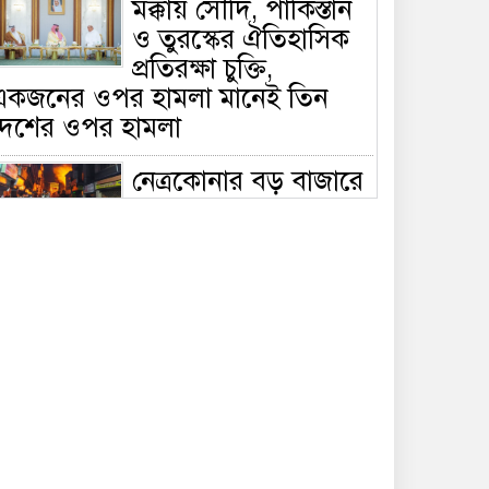
মক্কায় সৌদি, পাকিস্তান
ও তুরস্কের ঐতিহাসিক
প্রতিরক্ষা চুক্তি,
একজনের ওপর হামলা মানেই তিন
দেশের ওপর হামলা
নেত্রকোনার বড় বাজারে
ভয়াবহ আগুন, পুড়ছে ৫
বাণিজ্যিক প্রতিষ্ঠান;
িয়ন্ত্রণে ৭ ইউনিটের প্রাণপণ চেষ্টা
সাকিবের দেশে ফেরা ও
জাতীয় দলে ফেরার
সম্ভাবনা নেই, ইঙ্গিত
্রীড়া প্রতিমন্ত্রীর
ফেসবুকে যুক্ত হলো