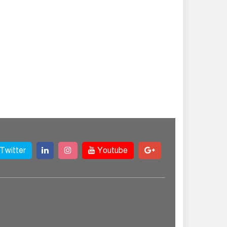
বিকাশ, সহজ হলো
ডিজিটাল পেমেন্ট
বৃষ্টি উপেক্ষা করে ‘জুলাই
গণঅভ্যুত্থান স্মৃতি
জাদুঘরে’ দর্শনার্থীদের
ঢল
সেমিকন্ডাক্টর খাতে
সুখবর, আসছে বিশেষ
প্রণোদনা
Twitter
Youtube
দক্ষিণ কোরিয়ার নজরে
বাংলাদেশের পোশাক
শিল্প, বড় বিনিয়োগ
ম্ভাবনা
জলাবদ্ধ এলাকায়