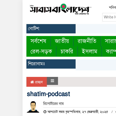
শনিবা
নোটিশ:
সর্বশেষ
জাতীয়
রাজনীতি
সারা
রেল-সড়ক
চাকরি
ইসলাম
ক্যাম
শিরোনামঃ
প্রচ্ছদ
shatim-podcast
রিপোর্টারের নাম
আপডেট সময় বৃহস্পতিবার, ২৭ ফেব্রুয়ারী, ২০২৫