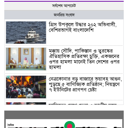
সর্বশেষ আপডেট
জনপ্রিয় সংবাদ
গ্রিস উপকূলে উদ্ধার ২০২ অভিবাসী,
বেশিরভাগই বাংলাদেশি
মক্কায় সৌদি, পাকিস্তান ও তুরস্কের
ঐতিহাসিক প্রতিরক্ষা চুক্তি, একজনের
ওপর হামলা মানেই তিন দেশের ওপর
হামলা
নেত্রকোনার বড় বাজারে ভয়াবহ আগুন,
পুড়ছে ৫ বাণিজ্যিক প্রতিষ্ঠান; নিয়ন্ত্রণে
৭ ইউনিটের প্রাণপণ চেষ্টা
সাকিবের দেশে ফেরা ও জাতীয় দলে
ফেরার সম্ভাবনা নেই, ইঙ্গিত ক্রীড়া
প্রতিমন্ত্রীর