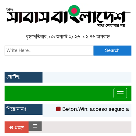
বৃহস্পতিবার, ০৬ অগাস্ট ২০২৬, ০২:৪৬ অপরাহ্ন
Search
নোটিশ:
Toggl
শিরোনামঃ
Beton.Win: acceso seguro a un ca
প্রচ্ছদ