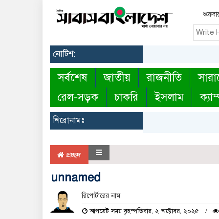
শুক্র
নোটিশ:
সর্বশেষ
জাতীয়
রাজনীতি
সারা
রেল-সড়ক
চাকরি
ইসলাম
ক্যাম
শিরোনামঃ
প্রচ্ছদ
unnamed
রিপোর্টারের নাম
আপডেট সময় বৃহস্পতিবার, ২ অক্টোবর, ২০২৫