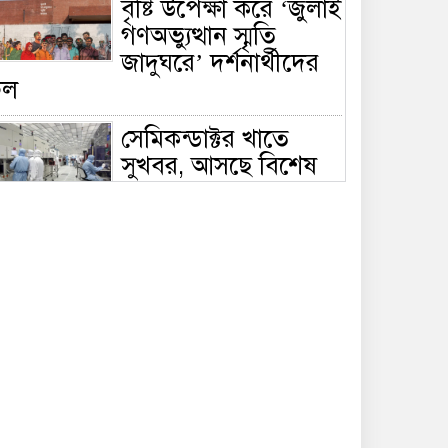
বৃষ্টি উপেক্ষা করে ‘জুলাই
গণঅভ্যুত্থান স্মৃতি
জাদুঘরে’ দর্শনার্থীদের
ঢল
সেমিকন্ডাক্টর খাতে
সুখবর, আসছে বিশেষ
প্রণোদনা
দক্ষিণ কোরিয়ার নজরে
বাংলাদেশের পোশাক
শিল্প, বড় বিনিয়োগ
ম্ভাবনা
জলাবদ্ধ এলাকায়
কৃষিতে নতুন দিগন্ত:
পলি নেট হাউসে বছরে