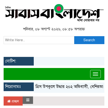
শনিবার, ০৮ অগাস্ট ২০২৬, ০৮:৫৮ অপরাহ্ন
Search
নোটিশ:
Toggl
শিরোনামঃ
গ্রিস উপকূলে উদ্ধার ২০২ অভিবাসী, বেশিরভাগই 
প্রচ্ছদ