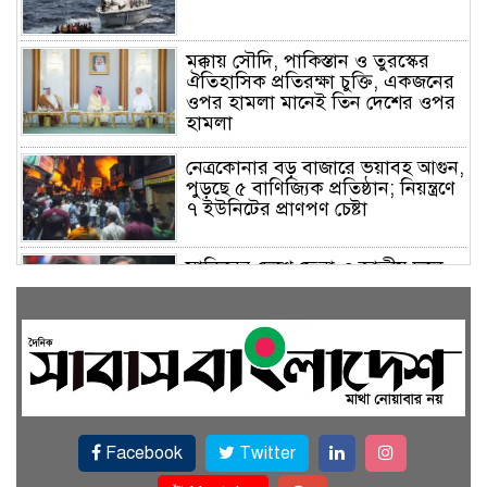
মক্কায় সৌদি, পাকিস্তান ও তুরস্কের
ঐতিহাসিক প্রতিরক্ষা চুক্তি, একজনের
ওপর হামলা মানেই তিন দেশের ওপর
হামলা
নেত্রকোনার বড় বাজারে ভয়াবহ আগুন,
পুড়ছে ৫ বাণিজ্যিক প্রতিষ্ঠান; নিয়ন্ত্রণে
৭ ইউনিটের প্রাণপণ চেষ্টা
সাকিবের দেশে ফেরা ও জাতীয় দলে
ফেরার সম্ভাবনা নেই, ইঙ্গিত ক্রীড়া
প্রতিমন্ত্রীর
ফেসবুকে যুক্ত হলো বিকাশ, সহজ
হলো ডিজিটাল পেমেন্ট
Facebook
Twitter
বৃষ্টি উপেক্ষা করে ‘জুলাই গণঅভ্যুত্থান