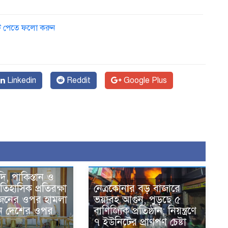
ডেট পেতে ফলো করুন
১
Linkedin
Reddit
Google Plus
দি, পাকিস্তান ও
তিহাসিক প্রতিরক্ষা
নেত্রকোনার বড় বাজারে
একজনের ওপর হামলা
ভয়াবহ আগুন, পুড়ছে ৫
ন দেশের ওপর
বাণিজ্যিক প্রতিষ্ঠান; নিয়ন্ত্রণে
৭ ইউনিটের প্রাণপণ চেষ্টা