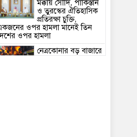
মক্কায় সৌদি, পাকিস্তান
ও তুরস্কের ঐতিহাসিক
প্রতিরক্ষা চুক্তি,
একজনের ওপর হামলা মানেই তিন
দেশের ওপর হামলা
নেত্রকোনার বড় বাজারে
ভয়াবহ আগুন, পুড়ছে ৫
বাণিজ্যিক প্রতিষ্ঠান;
িয়ন্ত্রণে ৭ ইউনিটের প্রাণপণ চেষ্টা
সাকিবের দেশে ফেরা ও
জাতীয় দলে ফেরার
সম্ভাবনা নেই, ইঙ্গিত
্রীড়া প্রতিমন্ত্রীর
ফেসবুকে যুক্ত হলো