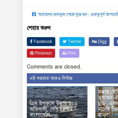
আমাদের ফেসবুক পেজে যুক্ত হন – গুরুত্বপূর্ণ আপ
শেয়ার করুন
Facebook
Twitter
Digg
Pinterest
Print
Comments are closed.
এই ধরনের আরও নিউজ
মক্কায় সৌ
তুরস্কের ঐ
গ্রিস উপকূলে উদ্ধার ২০২
চুক্তি, 
অভিবাসী, বেশিরভাগই
মানেই তি
বাংলাদেশি
হামলা