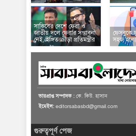
সাকিবের দেশে ফেরা ও
জাতীয় দলে ফেরার সম্ভাবনা
ফেসবুকে য
নেই, ইঙ্গিত ক্রীড়া প্রতিমন্ত্রীর
সহজ হলো 
ভারপ্রাপ্ত সম্পাদক :
কে. কিউ. হাসান
ইমেইল:
editorsabasbd@gmail.com
গুরুত্বপূর্ণ পেজ