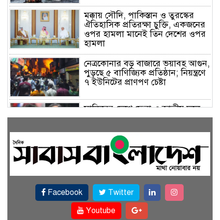
মক্কায় সৌদি, পাকিস্তান ও তুরস্কের
ঐতিহাসিক প্রতিরক্ষা চুক্তি, একজনের
ওপর হামলা মানেই তিন দেশের ওপর
হামলা
নেত্রকোনার বড় বাজারে ভয়াবহ আগুন,
পুড়ছে ৫ বাণিজ্যিক প্রতিষ্ঠান; নিয়ন্ত্রণে
৭ ইউনিটের প্রাণপণ চেষ্টা
সাকিবের দেশে ফেরা ও জাতীয় দলে
ফেরার সম্ভাবনা নেই, ইঙ্গিত ক্রীড়া
প্রতিমন্ত্রীর
ফেসবুকে যুক্ত হলো বিকাশ, সহজ
হলো ডিজিটাল পেমেন্ট
Facebook
Twitter
বৃষ্টি উপেক্ষা করে ‘জুলাই গণঅভ্যুত্থান
স্মৃতি জাদুঘরে’ দর্শনার্থীদের ঢল
Youtube