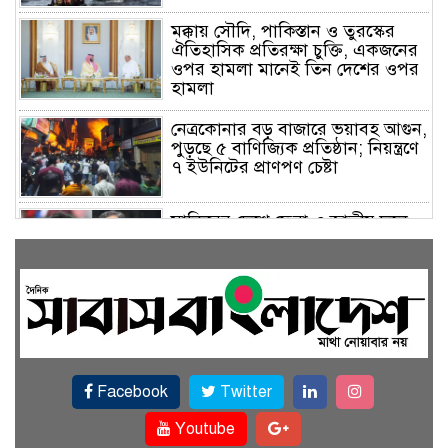
মক্কায় সৌদি, পাকিস্তান ও তুরস্কের
ঐতিহাসিক প্রতিরক্ষা চুক্তি, একজনের
ওপর হামলা মানেই তিন দেশের ওপর
হামলা
নেত্রকোনার বড় বাজারে ভয়াবহ আগুন,
পুড়ছে ৫ বাণিজ্যিক প্রতিষ্ঠান; নিয়ন্ত্রণে
৭ ইউনিটের প্রাণপণ চেষ্টা
সাকিবের দেশে ফেরা ও জাতীয় দলে
ফেরার সম্ভাবনা নেই, ইঙ্গিত ক্রীড়া
প্রতিমন্ত্রীর
ফেসবুকে যুক্ত হলো বিকাশ, সহজ
হলো ডিজিটাল পেমেন্ট
Facebook
Twitter
বৃষ্টি উপেক্ষা করে ‘জুলাই গণঅভ্যুত্থান
স্মৃতি জাদুঘরে’ দর্শনার্থীদের ঢল
Youtube