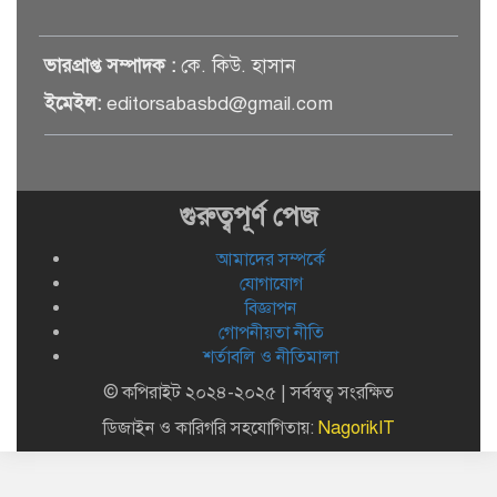
সেমিকন্ডাক্টর খাতে সুখবর, আসছে
ভারপ্রাপ্ত সম্পাদক :
কে. কিউ. হাসান
বিশেষ প্রণোদনা
ইমেইল:
editorsabasbd@gmail.com
দক্ষিণ কোরিয়ার নজরে বাংলাদেশের
পোশাক শিল্প, বড় বিনিয়োগ সম্ভাবনা
গুরুত্বপূর্ণ পেজ
আমাদের সম্পর্কে
জলাবদ্ধ এলাকায় কৃষিতে নতুন দিগন্ত:
পলি নেট হাউসে বছরে ১০ লাখ পর্যন্ত
যোগাযোগ
মানসম্মত চারা উৎপাদন
বিজ্ঞাপন
গোপনীয়তা নীতি
শর্তাবলি ও নীতিমালা
রাষ্ট্রপতি নির্বাচন ২০ আগস্ট, তফসিল
ঘোষণা ইসির
© কপিরাইট ২০২৪-২০২৫ | সর্বস্বত্ব সংরক্ষিত
ডিজাইন ও কারিগরি সহযোগিতায়:
NagorikIT